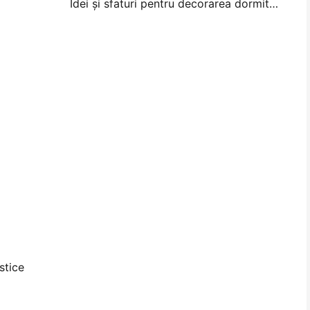
Idei și sfaturi pentru decorarea dormitorului și a dormitorului
stice