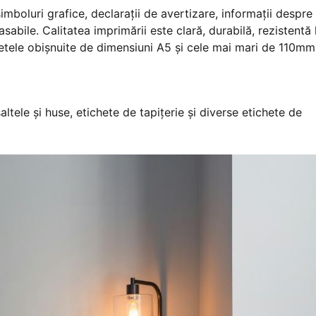
simboluri grafice, declarații de avertizare, informații despre
sabile. Calitatea imprimării este clară, durabilă, rezistentă 
chetele obișnuite de dimensiuni A5 și cele mai mari de 110mm
saltele și huse, etichete de tapițerie și diverse etichete de