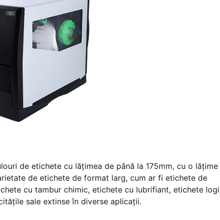
ulouri de etichete cu lățimea de până la 175mm, cu o lățime
etate de etichete de format larg, cum ar fi etichete de
etichete cu tambur chimic, etichete cu lubrifiant, etichete logi
tățile sale extinse în diverse aplicații.