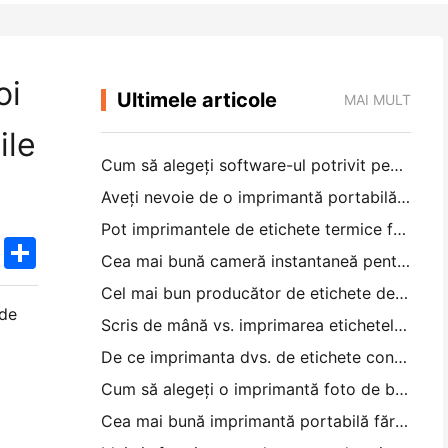
oi
Ultimele articole
MAI MULT
ile
Cum să alegeți software-ul potrivit pentru restaurantul dvs. mic sau mediu
Aveți nevoie de o imprimantă portabilă A4 pentru facturile de depozit? Ce funcționează de fapt
Pot imprimantele de etichete termice face etichete impermeabile pentru produsele de afaceri mici?
k
edIn
Twitter
Share
Cea mai bună cameră instantaneă pentru începătorii care nu vor să irosească hârtia
Cel mai bun producător de etichete de culoare pentru jurnal și scrapbooking: adăugați mai multe culori la fiecare pagină
 de
Scris de mână vs. imprimarea etichetelor de transport: sfaturi pentru întreprinderile mici în 2026
De ce imprimanta dvs. de etichete continuă să blocheze?
Cum să alegeți o imprimantă foto de buzunar: un ghid complet pentru utilizatorii de jurnal, călătorii și iPhone
Cea mai bună imprimantă portabilă fără cerneală pentru călătorii, școală și lucru mobil: Hanin MT620 Pro Review