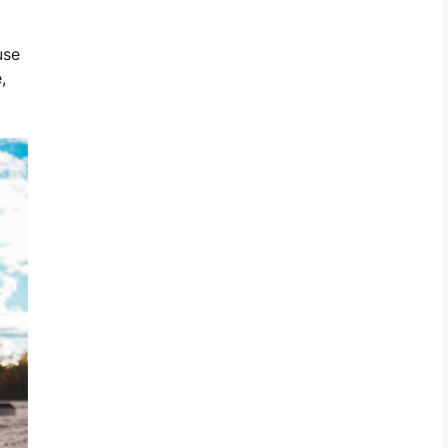
use
,