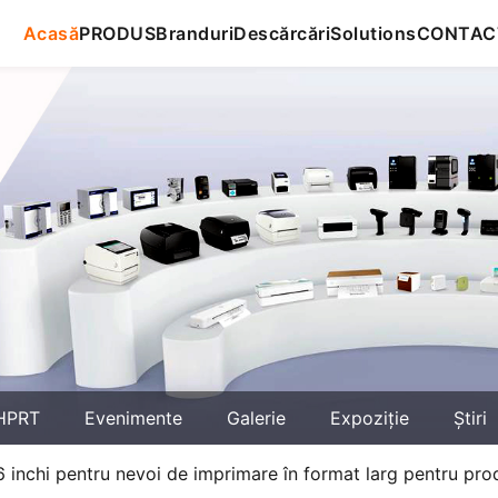
Acasă
PRODUS
Branduri
Descărcări
Solutions
CONTAC
HPRT
Evenimente
Galerie
Expoziţie
Știri
 inchi pentru nevoi de imprimare în format larg pentru prod