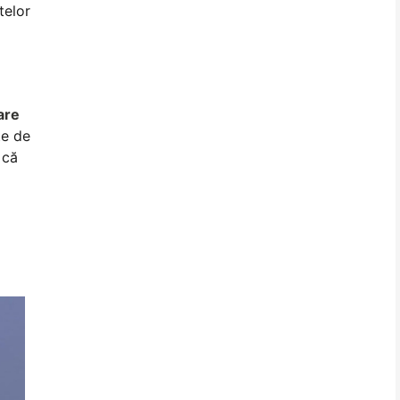
telor
are
te de
 că