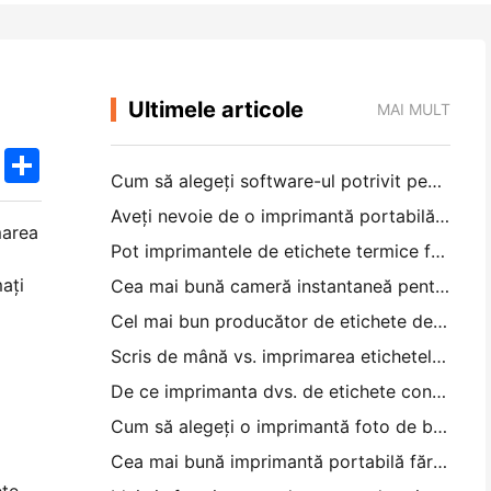
Ultimele articole
MAI MULT
k
edIn
Twitter
Share
Cum să alegeți software-ul potrivit pentru restaurantul dvs. mic sau mediu
Aveți nevoie de o imprimantă portabilă A4 pentru facturile de depozit? Ce funcționează de fapt
marea
Pot imprimantele de etichete termice face etichete impermeabile pentru produsele de afaceri mici?
ați
Cea mai bună cameră instantaneă pentru începătorii care nu vor să irosească hârtia
Cel mai bun producător de etichete de culoare pentru jurnal și scrapbooking: adăugați mai multe culori la fiecare pagină
Scris de mână vs. imprimarea etichetelor de transport: sfaturi pentru întreprinderile mici în 2026
De ce imprimanta dvs. de etichete continuă să blocheze?
Cum să alegeți o imprimantă foto de buzunar: un ghid complet pentru utilizatorii de jurnal, călătorii și iPhone
Cea mai bună imprimantă portabilă fără cerneală pentru călătorii, școală și lucru mobil: Hanin MT620 Pro Review
ete