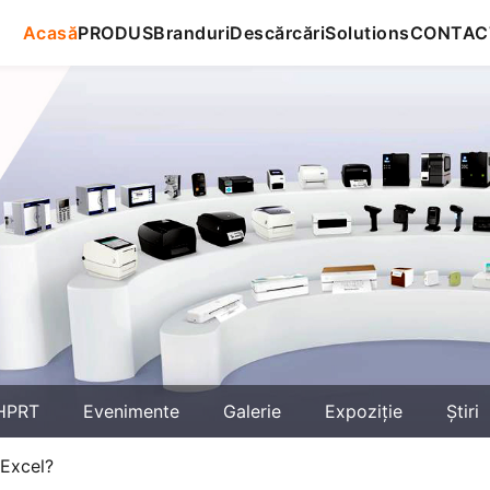
Acasă
PRODUS
Branduri
Descărcări
Solutions
CONTAC
HPRT
Evenimente
Galerie
Expoziţie
Știri
 Excel?