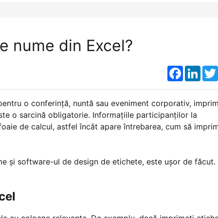
e nume din Excel?
Faceboo
Link
pentru o conferință, nuntă sau eveniment corporativ, impri
te o sarcină obligatorie. Informațiile participanților la
oaie de calcul, astfel încât apare întrebarea, cum să imprim
e și software-ul de design de etichete, este ușor de făcut.
cel
tele cu coloane relevante. De exemplu, dacă imprimați etich