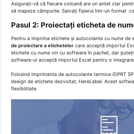
Asigurați-vă că fiecare coloană are un antet clar pent
să mapeze câmpurile. Salvați fișierul într-un format .cs
Pasul 2: Proiectați eticheta de num
Pentru a imprima etichete și autocolante cu nume de e
de proiectare a etichetelor
care acceptă importul Exce
etichete cu nume vin cu software în pachet, dar puteți 
software-ul acceptă importul Excel pentru o integrare 
Folosind imprimanta de autocolante termice iDPRT SP3
design de etichete dezvoltat, HereLabel. Acest softwar
flexibilitate.