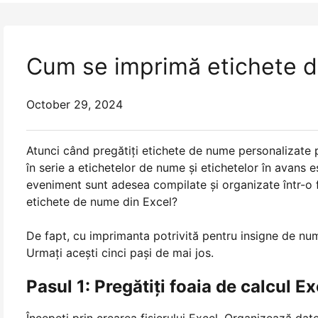
Cum se imprimă etichete d
October 29, 2024
Atunci când pregătiți etichete de nume personalizate 
în serie a etichetelor de nume și etichetelor în avans es
eveniment sunt adesea compilate și organizate într-o f
etichete de nume din Excel?
De fapt, cu imprimanta potrivită pentru insigne de num
Urmați acești cinci pași de mai jos.
Pasul 1: Pregătiți foaia de calcul Ex
Începeți prin crearea fișierului Excel. Organizează da