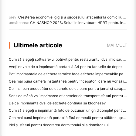
prev:
Creșterea economiei gig și a succesului afacerilor la domiciliu cu imprimantele cu transfer termic
următoarea:
CHINASHOP 2023: Soluțiile inovatoare HPRT pentru industrie
Ultimele articole
MAI MULT
Cum să alegeți software-ul potrivit pentru restaurantul dvs. mic sau mediu
Aveți nevoie de o imprimantă portabilă A4 pentru facturile de depozit? Ce funcționează de fapt
Pot imprimantele de etichete termice face etichete impermeabile pentru produsele de afaceri mici?
Cea mai bună cameră instantaneă pentru începătorii care nu vor să irosească hârtia
Cel mai bun producător de etichete de culoare pentru jurnal și scrapbooking: adăugați mai multe culori la fiecare pagină
Scris de mână vs. imprimarea etichetelor de transport: sfaturi pentru întreprinderile mici în 2026
De ce imprimanta dvs. de etichete continuă să blocheze?
Cum să alegeți o imprimantă foto de buzunar: un ghid complet pentru utilizatorii de jurnal, călătorii și iPhone
Cea mai bună imprimantă portabilă fără cerneală pentru călătorii, școală și lucru mobil: Hanin MT620 Pro Review
Idei și sfaturi pentru decorarea dormitorului și a dormitorului