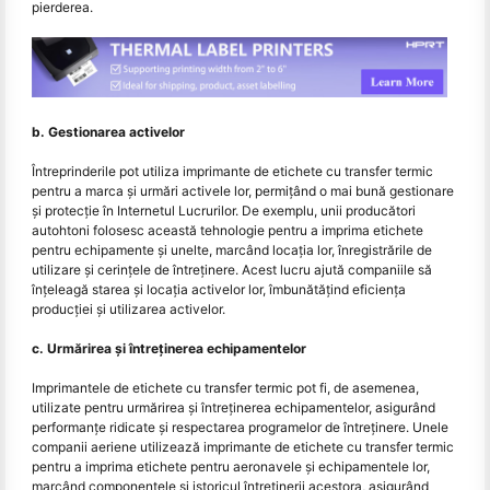
pierderea.
b. Gestionarea activelor
Întreprinderile pot utiliza imprimante de etichete cu transfer termic
pentru a marca și urmări activele lor, permițând o mai bună gestionare
și protecție în Internetul Lucrurilor. De exemplu, unii producători
autohtoni folosesc această tehnologie pentru a imprima etichete
pentru echipamente și unelte, marcând locația lor, înregistrările de
utilizare și cerințele de întreținere. Acest lucru ajută companiile să
înțeleagă starea și locația activelor lor, îmbunătățind eficiența
producției și utilizarea activelor.
c. Urmărirea și întreținerea echipamentelor
Imprimantele de etichete cu transfer termic pot fi, de asemenea,
utilizate pentru urmărirea și întreținerea echipamentelor, asigurând
performanțe ridicate și respectarea programelor de întreținere. Unele
companii aeriene utilizează imprimante de etichete cu transfer termic
pentru a imprima etichete pentru aeronavele și echipamentele lor,
marcând componentele și istoricul întreținerii acestora, asigurând