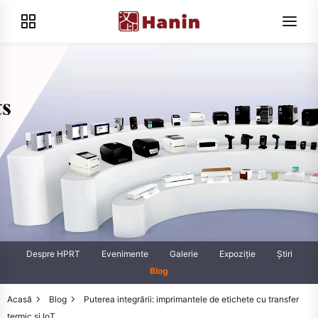
Despre HPRT
Evenimente
Galerie
Expoziţie
Știri
Blog
Acasă
Blog
Puterea integrării: imprimantele de etichete cu transfer
termic și IoT