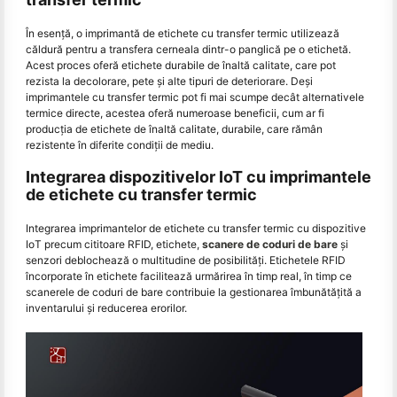
În esență, o imprimantă de etichete cu transfer termic utilizează
căldură pentru a transfera cerneala dintr-o panglică pe o etichetă.
Acest proces oferă etichete durabile de înaltă calitate, care pot
rezista la decolorare, pete și alte tipuri de deteriorare. Deși
imprimantele cu transfer termic pot fi mai scumpe decât alternativele
termice directe, acestea oferă numeroase beneficii, cum ar fi
producția de etichete de înaltă calitate, durabile, care rămân
rezistente în diferite condiții de mediu.
Integrarea dispozitivelor IoT cu imprimantele
de etichete cu transfer termic
Integrarea imprimantelor de etichete cu transfer termic cu dispozitive
IoT precum cititoare RFID, etichete,
scanere de coduri de bare
și
senzori deblochează o multitudine de posibilități. Etichetele RFID
încorporate în etichete facilitează urmărirea în timp real, în timp ce
scanerele de coduri de bare contribuie la gestionarea îmbunătățită a
inventarului și reducerea erorilor.