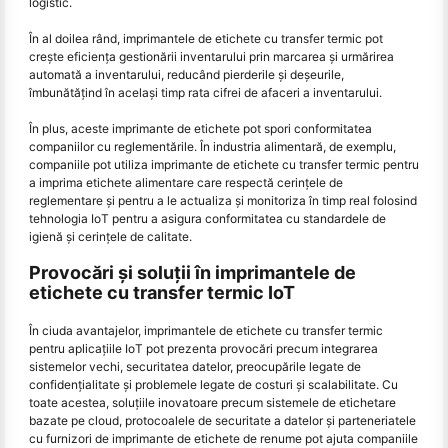
logistic.
În al doilea rând, imprimantele de etichete cu transfer termic pot
crește eficiența gestionării inventarului prin marcarea și urmărirea
automată a inventarului, reducând pierderile și deșeurile,
îmbunătățind în același timp rata cifrei de afaceri a inventarului.
În plus, aceste imprimante de etichete pot spori conformitatea
companiilor cu reglementările. În industria alimentară, de exemplu,
companiile pot utiliza imprimante de etichete cu transfer termic pentru
a imprima etichete alimentare care respectă cerințele de
reglementare și pentru a le actualiza și monitoriza în timp real folosind
tehnologia IoT pentru a asigura conformitatea cu standardele de
igienă și cerințele de calitate.
Provocări și soluții în imprimantele de
etichete cu transfer termic IoT
În ciuda avantajelor, imprimantele de etichete cu transfer termic
pentru aplicațiile IoT pot prezenta provocări precum integrarea
sistemelor vechi, securitatea datelor, preocupările legate de
confidențialitate și problemele legate de costuri și scalabilitate. Cu
toate acestea, soluțiile inovatoare precum sistemele de etichetare
bazate pe cloud, protocoalele de securitate a datelor și parteneriatele
cu furnizori de imprimante de etichete de renume pot ajuta companiile