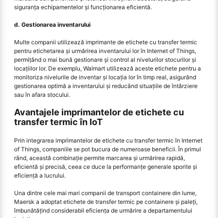
siguranța echipamentelor și funcționarea eficientă.
d. Gestionarea inventarului
Multe companii utilizează imprimante de etichete cu transfer termic
pentru etichetarea și urmărirea inventarului lor în Internet of Things,
permițând o mai bună gestionare și control al nivelurilor stocurilor și
locațiilor lor. De exemplu, Walmart utilizează aceste etichete pentru a
monitoriza nivelurile de inventar și locația lor în timp real, asigurând
gestionarea optimă a inventarului și reducând situațiile de întârziere
sau în afara stocului.
Avantajele imprimantelor de etichete cu
transfer termic în IoT
Prin integrarea imprimantelor de etichete cu transfer termic în Internet
of Things, companiile se pot bucura de numeroase beneficii. În primul
rând, această combinație permite marcarea și urmărirea rapidă,
eficientă și precisă, ceea ce duce la performanțe generale sporite și
eficiență a lucrului.
Una dintre cele mai mari companii de transport containere din lume,
Maersk a adoptat etichete de transfer termic pe containere și paleți,
îmbunătățind considerabil eficiența de urmărire a departamentului