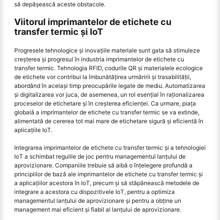
să depășească aceste obstacole.
Viitorul imprimantelor de etichete cu
transfer termic și IoT
Progresele tehnologice și inovațiile materiale sunt gata să stimuleze
creșterea și progresul în industria imprimantelor de etichete cu
transfer termic. Tehnologia RFID, codurile QR și materialele ecologice
de etichete vor contribui la îmbunătățirea urmăririi și trasabilității,
abordând în același timp preocupările legate de mediu. Automatizarea
și digitalizarea vor juca, de asemenea, un rol esențial în raționalizarea
proceselor de etichetare și în creșterea eficienței. Ca urmare, piața
globală a imprimantelor de etichete cu transfer termic se va extinde,
alimentată de cererea tot mai mare de etichetare sigură și eficientă în
aplicațiile IoT.
Integrarea imprimantelor de etichete cu transfer termic și a tehnologiei
IoT a schimbat regulile de joc pentru managementul lanțului de
aprovizionare. Companiile trebuie să aibă o înțelegere profundă a
principiilor de bază ale imprimantelor de etichete cu transfer termic și
a aplicațiilor acestora în IoT, precum și să stăpânească metodele de
integrare a acestora cu dispozitivele IoT, pentru a optimiza
managementul lanțului de aprovizionare și pentru a obține un
management mai eficient și fiabil al lanțului de aprovizionare.