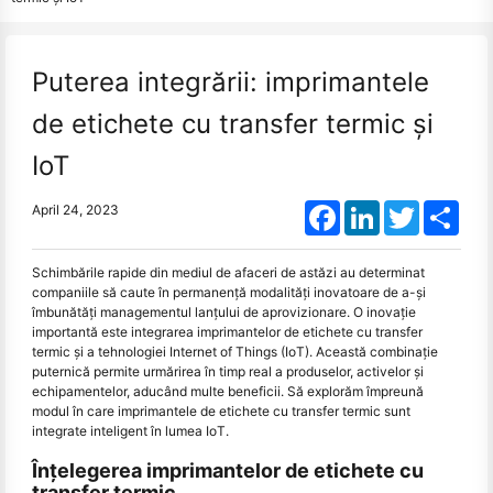
Puterea integrării: imprimantele
de etichete cu transfer termic și
IoT
Facebook
LinkedIn
Twitter
Shar
April 24, 2023
Schimbările rapide din mediul de afaceri de astăzi au determinat
companiile să caute în permanență modalități inovatoare de a-și
îmbunătăți managementul lanțului de aprovizionare. O inovație
importantă este integrarea imprimantelor de etichete cu transfer
termic și a tehnologiei Internet of Things (IoT). Această combinație
puternică permite urmărirea în timp real a produselor, activelor și
echipamentelor, aducând multe beneficii. Să explorăm împreună
modul în care imprimantele de etichete cu transfer termic sunt
integrate inteligent în lumea IoT.
Înțelegerea imprimantelor de etichete cu
transfer termic