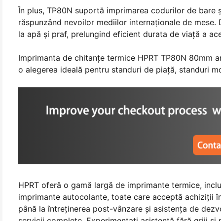
În plus, TP80N suportă imprimarea codurilor de bare ș
răspunzând nevoilor mediilor internaționale de mese. D
la apă și praf, prelungind eficient durata de viață a ace
Imprimanta de chitanțe termice HPRT TP80N 80mm are 
o alegerea ideală pentru standuri de piață, standuri mob
HPRT oferă o gamă largă de imprimante termice, inclus
imprimante autocolante, toate care acceptă achiziții 
până la întreținerea post-vânzare și asistența de dezv
servicii complete. Experimentați asistență fără griji 