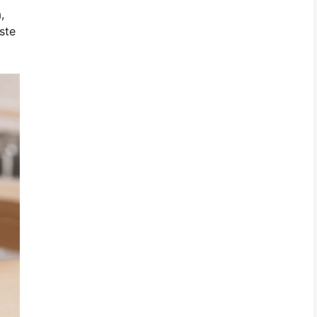
,
ste