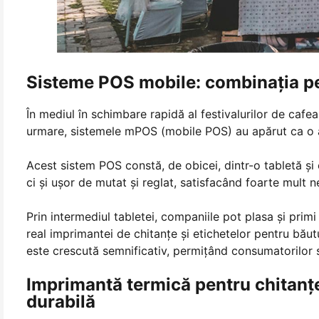
Sisteme POS mobile: combinația perf
În mediul în schimbare rapidă al festivalurilor de cafe
urmare, sistemele mPOS (mobile POS) au apărut ca o a
Acest sistem POS constă, de obicei, dintr-o tabletă și
ci și ușor de mutat și reglat, satisfacând foarte mult 
Prin intermediul tabletei, companiile pot plasa și prim
real imprimantei de chitanțe și etichetelor pentru băutu
este crescută semnificativ, permițând consumatorilor s
Imprimantă termică pentru chitan
durabilă