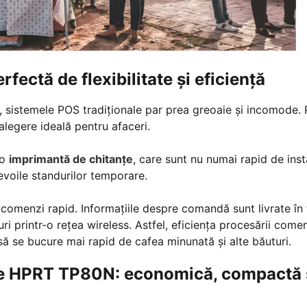
ectă de flexibilitate și eficiență
a, sistemele POS tradiționale par prea greoaie și incomode. 
legere ideală pentru afaceri.
 o
imprimantă de chitanțe
, care sunt nu numai rapid de inst
nevoile standurilor temporare.
i comenzi rapid. Informațiile despre comandă sunt livrate în
ri printr-o rețea wireless. Astfel, eficiența procesării comen
ă se bucure mai rapid de cafea minunată și alte băuturi.
țe HPRT TP80N: economică, compactă 