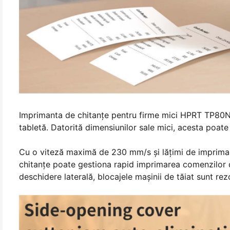
Imprimanta de chitanțe pentru firme mici HPRT TP80N a
tabletă. Datorită dimensiunilor sale mici, acesta poate 
Cu o viteză maximă de 230 mm/s şi lăţimi de imprimar
chitanţe poate gestiona rapid imprimarea comenzilor d
deschidere laterală, blocajele mașinii de tăiat sunt re