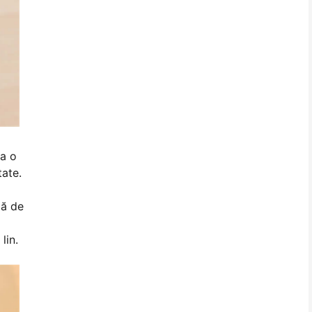
la o
tate.
că de
lin.