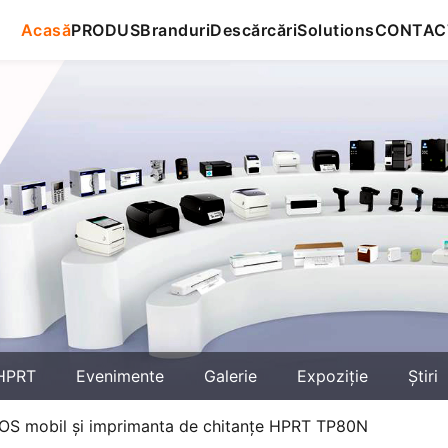
Acasă
PRODUS
Branduri
Descărcări
Solutions
CONTAC
HPRT
Evenimente
Galerie
Expoziţie
Știri
u POS mobil și imprimanta de chitanțe HPRT TP80N