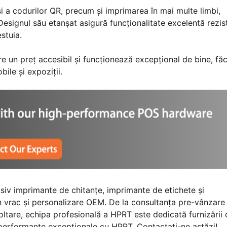
i a codurilor QR, precum și imprimarea în mai multe limbi,
esignul său etanșat asigură funcționalitate excelentă rezis
stuia.
un preț accesibil și funcționează excepțional de bine, fă
ile și expoziții.
iv imprimante de chitanțe, imprimante de etichete și
în vrac și personalizare OEM. De la consultanța pre-vânzare
oltare, echipa profesională a HPRT este dedicată furnizării 
și performanțe excepționale cu HPRT. Contactați-ne astăzi!