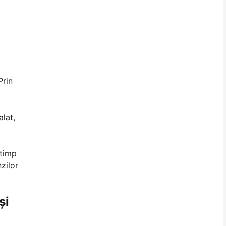
Prin
alat,
 timp
zilor
și