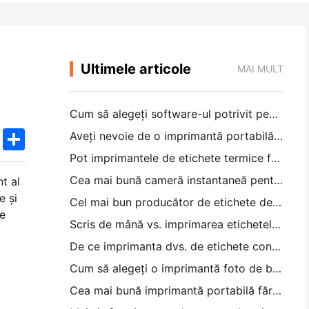
Ultimele articole
MAI MULT
Cum să alegeți software-ul potrivit pentru restaurantul dvs. mic sau mediu
k
edIn
Twitter
Share
Aveți nevoie de o imprimantă portabilă A4 pentru facturile de depozit? Ce funcționează de fapt
Pot imprimantele de etichete termice face etichete impermeabile pentru produsele de afaceri mici?
Cea mai bună cameră instantaneă pentru începătorii care nu vor să irosească hârtia
t al
e și
Cel mai bun producător de etichete de culoare pentru jurnal și scrapbooking: adăugați mai multe culori la fiecare pagină
re
Scris de mână vs. imprimarea etichetelor de transport: sfaturi pentru întreprinderile mici în 2026
De ce imprimanta dvs. de etichete continuă să blocheze?
Cum să alegeți o imprimantă foto de buzunar: un ghid complet pentru utilizatorii de jurnal, călătorii și iPhone
Cea mai bună imprimantă portabilă fără cerneală pentru călătorii, școală și lucru mobil: Hanin MT620 Pro Review