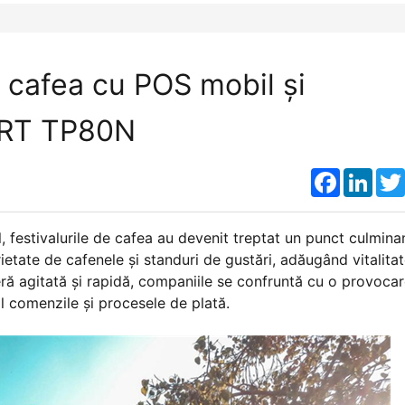
de cafea cu POS mobil și
PRT TP80N
Faceboo
Link
, festivalurile de cafea au devenit treptat un punct culminan
ietate de cafenele și standuri de gustări, adăugând vitalitat
ră agitată și rapidă, companiile se confruntă cu o provoca
l comenzile și procesele de plată.