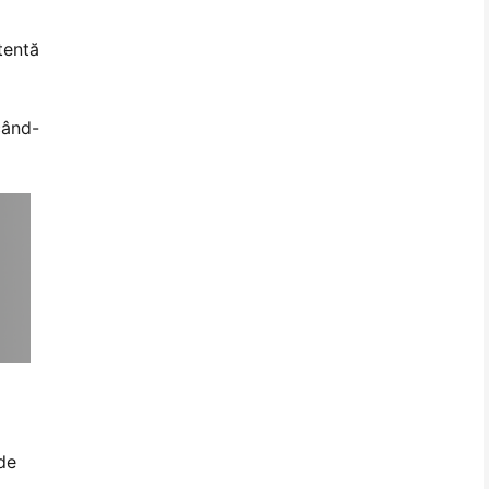
tentă
când-
de