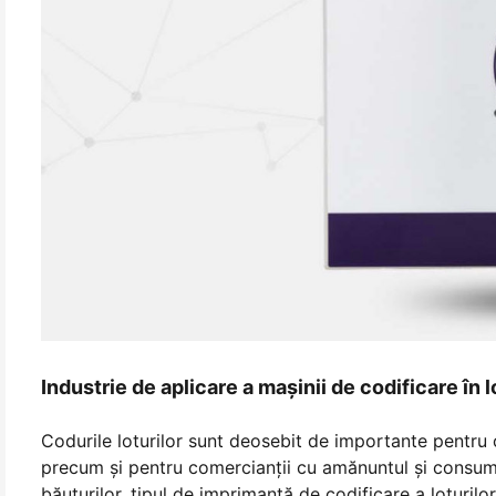
Industrie de aplicare a mașinii de codificare în l
Codurile loturilor sunt deosebit de importante pentru 
precum și pentru comercianții cu amănuntul și consumato
băuturilor, tipul de imprimantă de codificare a loturilo