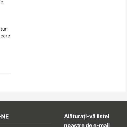
c.
turi
icare
-NE
Alăturați-vă listei
noastre de e-mail