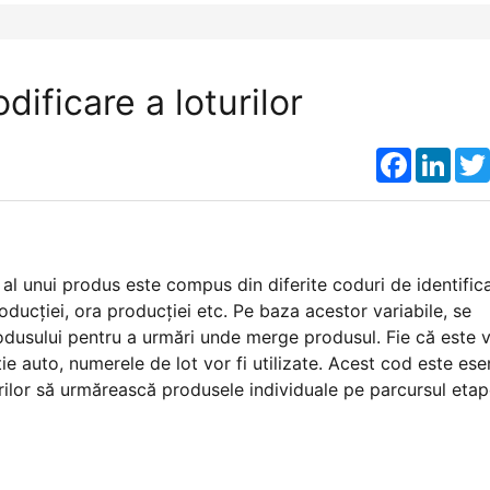
ificare a loturilor
Faceboo
Link
al unui produs este compus din diferite coduri de identifica
oducției, ora producției etc. Pe baza acestor variabile, se
rodusului pentru a urmări unde merge produsul. Fie că este 
e auto, numerele de lot vor fi utilizate. Acest cod este esen
rilor să urmărească produsele individuale pe parcursul etap