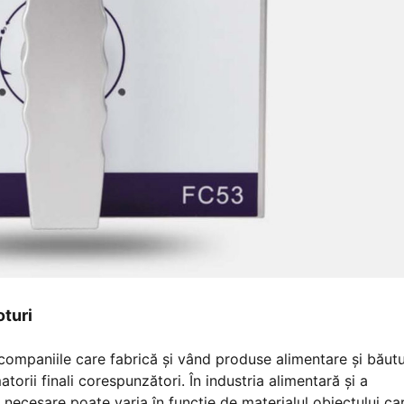
oturi
companiile care fabrică și vând produse alimentare și băutu
rii finali corespunzători. În industria alimentară și a
r necesare poate varia în funcție de materialul obiectului ca