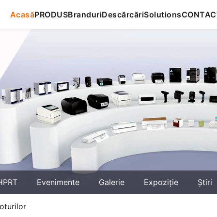
Acasă
PRODUS
Branduri
Descărcări
Solutions
CONTAC
HPRT
Evenimente
Galerie
Expoziţie
Știri
oturilor