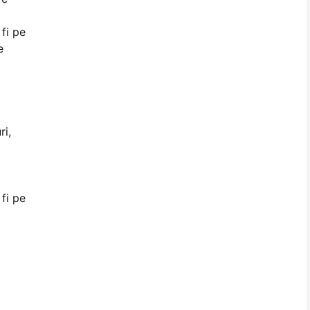
 fi pe
e
ri,
 fi pe