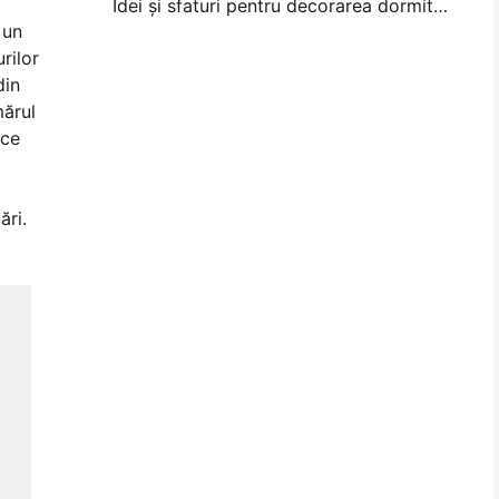
Idei și sfaturi pentru decorarea dormitorului și a dormitorului
 un
rilor
din
mărul
uce
ări.