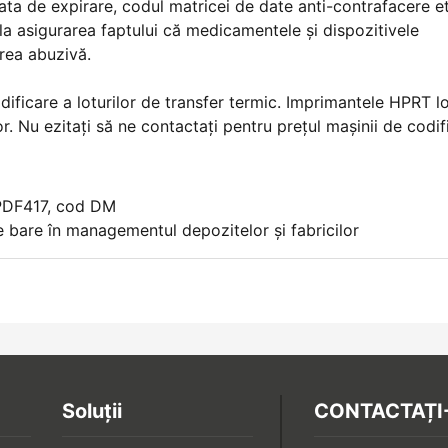
ta de expirare, codul matricei de date anti-contrafacere et
a asigurarea faptului că medicamentele și dispozitivele
area abuzivă.
ficare a loturilor de transfer termic. Imprimantele HPRT lo
or. Nu ezitați să ne contactați pentru prețul mașinii de codif
 PDF417, cod DM
 bare în managementul depozitelor și fabricilor
Soluții
CONTACTAȚI