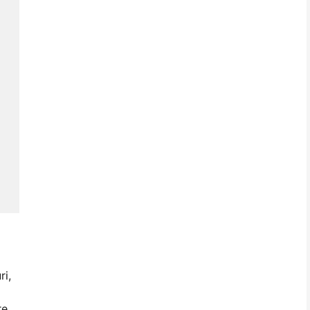
ri,
re