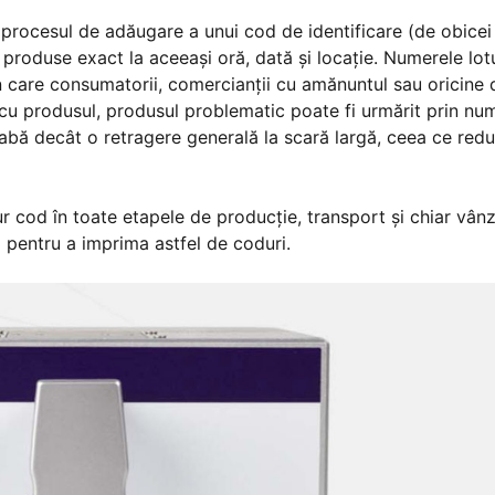
ă procesul de adăugare a unui cod de identificare (de obicei
 produse exact la aceeași oră, dată și locație. Numerele lotu
în care consumatorii, comercianții cu amănuntul sau oricine 
 cu produsul, produsul problematic poate fi urmărit prin nu
grabă decât o retragere generală la scară largă, ceea ce red
ur cod în toate etapele de producție, transport și chiar vânz
ă pentru a imprima astfel de coduri.