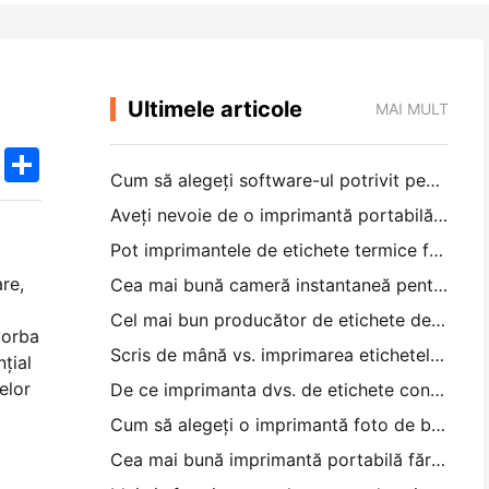
Ultimele articole
MAI MULT
k
edIn
Twitter
Share
Cum să alegeți software-ul potrivit pentru restaurantul dvs. mic sau mediu
Aveți nevoie de o imprimantă portabilă A4 pentru facturile de depozit? Ce funcționează de fapt
Pot imprimantele de etichete termice face etichete impermeabile pentru produsele de afaceri mici?
re,
Cea mai bună cameră instantaneă pentru începătorii care nu vor să irosească hârtia
Cel mai bun producător de etichete de culoare pentru jurnal și scrapbooking: adăugați mai multe culori la fiecare pagină
vorba
Scris de mână vs. imprimarea etichetelor de transport: sfaturi pentru întreprinderile mici în 2026
țial
elor
De ce imprimanta dvs. de etichete continuă să blocheze?
Cum să alegeți o imprimantă foto de buzunar: un ghid complet pentru utilizatorii de jurnal, călătorii și iPhone
Cea mai bună imprimantă portabilă fără cerneală pentru călătorii, școală și lucru mobil: Hanin MT620 Pro Review