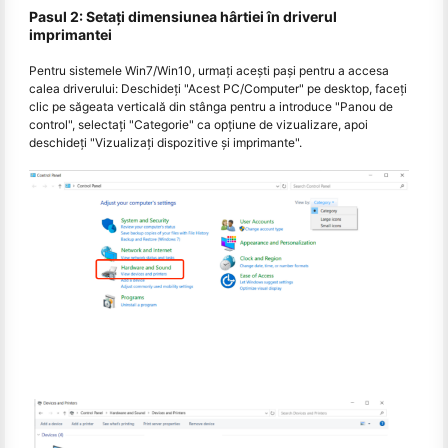
Pasul 2: Setați dimensiunea hârtiei în driverul
imprimantei
Pentru sistemele Win7/Win10, urmați acești pași pentru a accesa
calea driverului: Deschideți "Acest PC/Computer" pe desktop, faceți
clic pe săgeata verticală din stânga pentru a introduce "Panou de
control", selectați "Categorie" ca opțiune de vizualizare, apoi
deschideți "Vizualizați dispozitive și imprimante".