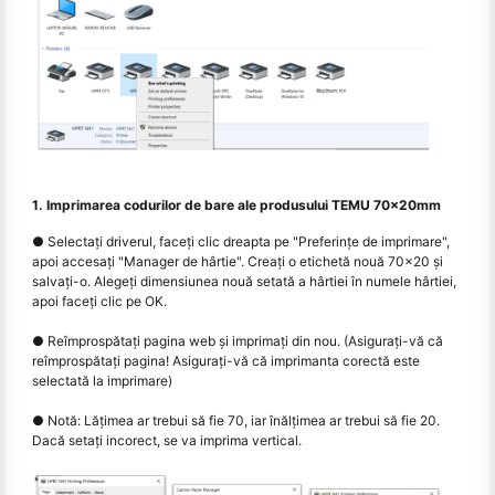
1. Imprimarea codurilor de bare ale produsului TEMU 70x20mm
● Selectați driverul, faceți clic dreapta pe "Preferințe de imprimare",
apoi accesați "Manager de hârtie". Creați o etichetă nouă 70x20 și
salvați-o. Alegeți dimensiunea nouă setată a hârtiei în numele hârtiei,
apoi faceți clic pe OK.
● Reîmprospătați pagina web și imprimați din nou. (Asigurați-vă că
reîmprospătați pagina! Asigurați-vă că imprimanta corectă este
selectată la imprimare)
● Notă: Lățimea ar trebui să fie 70, iar înălțimea ar trebui să fie 20.
Dacă setați incorect, se va imprima vertical.