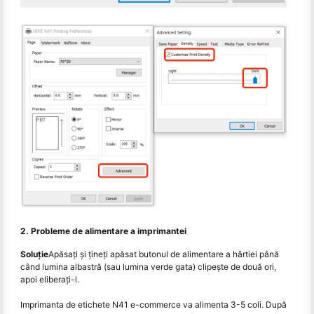
2. Probleme de alimentare a imprimantei
Soluție
Apăsaţi şi ţineţi apăsat butonul de alimentare a hârtiei până
când lumina albastră (sau lumina verde gata) clipeşte de două ori,
apoi eliberaţi-l.
Imprimanta de etichete N41 e-commerce va alimenta 3-5 coli. După