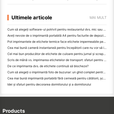
Ultimele articole
MAI MULT
Cum să alegeți software-ul potrivit pentru restaurantul dvs. mic sau mediu
Aveți nevoie de o imprimantă portabilă A4 pentru facturile de depozit? Ce funcționează de fapt
Pot imprimantele de etichete termice face etichete impermeabile pentru produsele de afaceri mici?
Cea mai bună cameră instantaneă pentru începătorii care nu vor să irosească hârtia
Cel mai bun producător de etichete de culoare pentru jurnal și scrapbooking: adăugați mai multe culori la fiecare pagină
Scris de mână vs. imprimarea etichetelor de transport: sfaturi pentru întreprinderile mici în 2026
De ce imprimanta dvs. de etichete continuă să blocheze?
Cum să alegeți o imprimantă foto de buzunar: un ghid complet pentru utilizatorii de jurnal, călătorii și iPhone
Cea mai bună imprimantă portabilă fără cerneală pentru călătorii, școală și lucru mobil: Hanin MT620 Pro Review
Idei și sfaturi pentru decorarea dormitorului și a dormitorului
Products