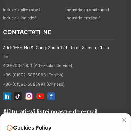
Industria alimentară
Industria cu amănuntul
Industria logistică
Industria medicală
CONTACTAȚI-NE
Add: 1-5F, No.8, Gaoqi South 12th Road, Xiamen, China
Tel:
400-766-7666 (After-sales Service)
+86-(0)592-5885993 (English)
+86-(0)592-5885991 (Chinese)
Alăturați-vă listei noastre de e-mail
Cookies Policy