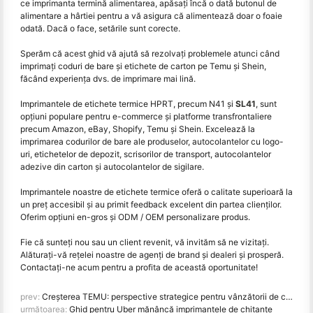
ce imprimanta termină alimentarea, apăsaţi încă o dată butonul de
alimentare a hârtiei pentru a vă asigura că alimentează doar o foaie
odată. Dacă o face, setările sunt corecte.
Sperăm că acest ghid vă ajută să rezolvați problemele atunci când
imprimați coduri de bare și etichete de carton pe Temu și Shein,
făcând experiența dvs. de imprimare mai lină.
Imprimantele de etichete termice HPRT, precum N41 și
SL41
, sunt
opțiuni populare pentru e-commerce și platforme transfrontaliere
precum Amazon, eBay, Shopify, Temu și Shein. Excelează la
imprimarea codurilor de bare ale produselor, autocolantelor cu logo-
uri, etichetelor de depozit, scrisorilor de transport, autocolantelor
adezive din carton și autocolantelor de sigilare.
Imprimantele noastre de etichete termice oferă o calitate superioară la
un preț accesibil și au primit feedback excelent din partea clienților.
Oferim opțiuni en-gros și ODM / OEM personalizare produs.
Fie că sunteți nou sau un client revenit, vă invităm să ne vizitați.
Alăturați-vă rețelei noastre de agenți de brand și dealeri și prosperă.
Contactați-ne acum pentru a profita de această oportunitate!
prev:
Creșterea TEMU: perspective strategice pentru vânzătorii de comerț electronic transfrontalier
următoarea:
Ghid pentru Uber mănâncă imprimantele de chitanțe