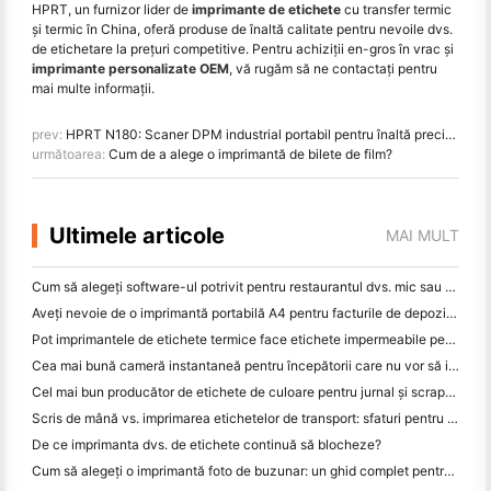
HPRT, un furnizor lider de
imprimante de etichete
cu transfer termic
și termic în China, oferă produse de înaltă calitate pentru nevoile dvs.
de etichetare la prețuri competitive. Pentru achiziții en-gros în vrac și
imprimante personalizate OEM
, vă rugăm să ne contactați pentru
mai multe informații.
prev:
HPRT N180: Scaner DPM industrial portabil pentru înaltă precizie și durabilitate
următoarea:
Cum de a alege o imprimantă de bilete de film?
Ultimele articole
MAI MULT
Cum să alegeți software-ul potrivit pentru restaurantul dvs. mic sau mediu
Aveți nevoie de o imprimantă portabilă A4 pentru facturile de depozit? Ce funcționează de fapt
Pot imprimantele de etichete termice face etichete impermeabile pentru produsele de afaceri mici?
Cea mai bună cameră instantaneă pentru începătorii care nu vor să irosească hârtia
Cel mai bun producător de etichete de culoare pentru jurnal și scrapbooking: adăugați mai multe culori la fiecare pagină
Scris de mână vs. imprimarea etichetelor de transport: sfaturi pentru întreprinderile mici în 2026
De ce imprimanta dvs. de etichete continuă să blocheze?
Cum să alegeți o imprimantă foto de buzunar: un ghid complet pentru utilizatorii de jurnal, călătorii și iPhone