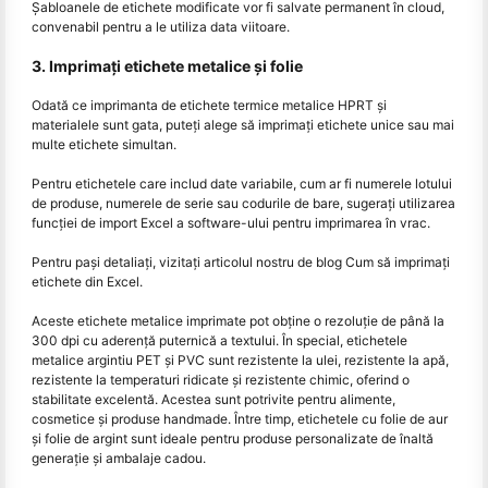
Șabloanele de etichete modificate vor fi salvate permanent în cloud,
convenabil pentru a le utiliza data viitoare.
3. Imprimați etichete metalice și folie
Odată ce imprimanta de etichete termice metalice HPRT și
materialele sunt gata, puteți alege să imprimați etichete unice sau mai
multe etichete simultan.
Pentru etichetele care includ date variabile, cum ar fi numerele lotului
de produse, numerele de serie sau codurile de bare, sugerați utilizarea
funcției de import Excel a software-ului pentru imprimarea în vrac.
Pentru pași detaliați, vizitați articolul nostru de blog Cum să imprimați
etichete din Excel.
Aceste etichete metalice imprimate pot obține o rezoluție de până la
300 dpi cu aderență puternică a textului. În special, etichetele
metalice argintiu PET și PVC sunt rezistente la ulei, rezistente la apă,
rezistente la temperaturi ridicate și rezistente chimic, oferind o
stabilitate excelentă. Acestea sunt potrivite pentru alimente,
cosmetice și produse handmade. Între timp, etichetele cu folie de aur
și folie de argint sunt ideale pentru produse personalizate de înaltă
generație și ambalaje cadou.