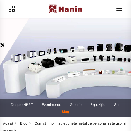
Despre HPRT
Evenimente
Galerie
Expoziţie
Știri
Blog
Acasă
Blog
Cum să imprimați etichete metalice personalizate ușor și
accesibil