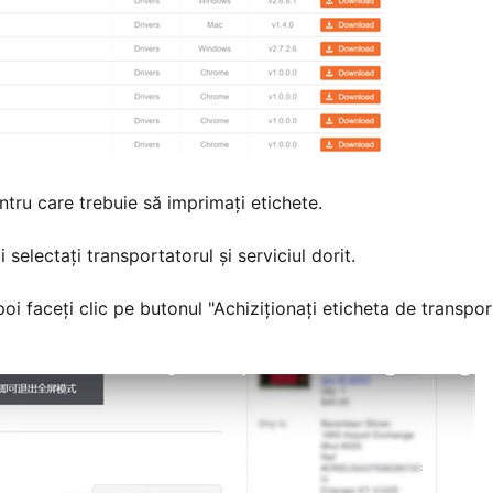
tru care trebuie să imprimați etichete.
selectați transportatorul și serviciul dorit.
poi faceți clic pe butonul "Achiziționați eticheta de transpor