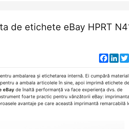
ta de etichete eBay HPRT N4
Faceboo
Link
pentru ambalarea și etichetarea internă. Ei cumpără materia
ac pentru a ambala articolele în sine, apoi imprimă etichete d
e eBay
de înaltă performanță va face experiența dvs. de
nstrument foarte practic pentru vânzătorii eBay: imprimant
roasele avantaje pe care această imprimantă remarcabilă l