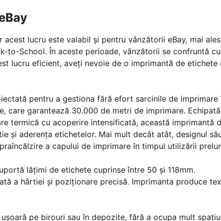
 eBay
r acest lucru este valabil și pentru vânzătorii eBay, mai ales
k-to-School. În aceste perioade, vânzătorii se confruntă cu
st lucru eficient, aveți nevoie de o imprimantă de etichete
ectată pentru a gestiona fără efort sarcinile de imprimare 
te, care garantează 30.000 de metri de imprimare. Echipată
re termică cu acoperire intensificată, această imprimantă 
ie și aderența etichetelor. Mai mult decât atât, designul să
praîncălzire a capului de imprimare în timpul utilizării prelun
portă lăţimi de etichete cuprinse între 50 şi 118mm.
tă a hârtiei și poziționare precisă. Imprimanta produce tex
ușoară pe birouri sau în depozite, fără a ocupa mult spațiu