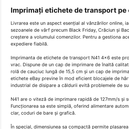
Imprimați etichete de transport pe
Livrarea este un aspect esențial al vânzărilor online, ia
sezoanele de vârf precum Black Friday, Crăciun și Bac
creștere a volumului comenzilor. Pentru a gestiona ace
expediere fiabilă.
Imprimanta de etichete de transport N41 4x6 este proi
vrac. Dispune de un cap de imprimare de înaltă calita
rolă de cauciuc lungă de 15,5 cm și un cap de imprima
etichete eBay previne în mod eficient blocajele de hârt
industrial de disipare a căldurii evită problemele de su
N41 are o viteză de imprimare rapidă de 127mm/s şi su
Funcționarea sa este simplă, oferind alimentare automa
clar, coduri de bare și grafică.
În special, dimensiunea sa compactă permite plasarea 