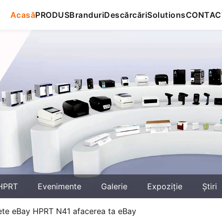
Acasă
PRODUS
Branduri
Descărcări
Solutions
CONTAC
HPRT
Evenimente
Galerie
Expoziţie
Știri
ete eBay HPRT N41 afacerea ta eBay