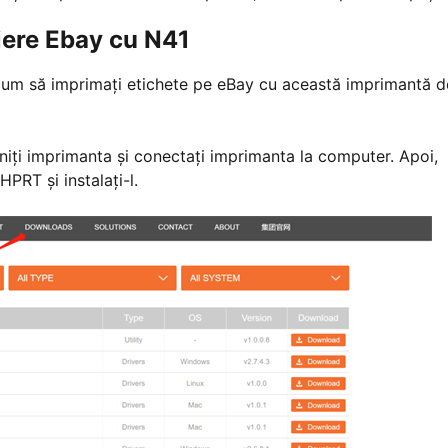
iere Ebay cu N41
cum să imprimați etichete pe eBay cu această imprimantă d
niţi imprimanta şi conectaţi imprimanta la computer. Apoi,
HPRT și instalați-l.