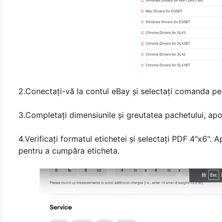
2.Conectați-vă la contul eBay și selectați comanda pen
3.Completați dimensiunile și greutatea pachetului, apoi 
4.Verificați formatul etichetei și selectați PDF 4"x6". A
pentru a cumpăra eticheta.