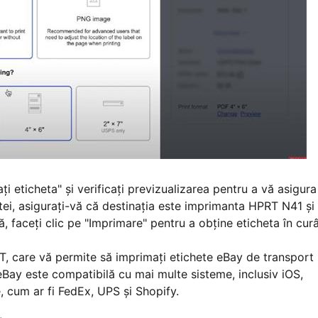
ați eticheta" și verificați previzualizarea pentru a vă asigura
tei, asiguraţi-vă că destinaţia este imprimanta HPRT N41 şi
ă, faceți clic pe "Imprimare" pentru a obține eticheta în cur
, care vă permite să imprimați etichete eBay de transport
eBay este compatibilă cu mai multe sisteme, inclusiv iOS,
 cum ar fi FedEx, UPS și Shopify.