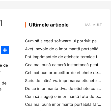
1
Ultimele articole
MAI MULT
Cum să alegeți software-ul potrivit pentru restaurantul dvs. mic sau mediu
k
edIn
Twitter
Share
Aveți nevoie de o imprimantă portabilă A4 pentru facturile de depozit? Ce funcționează de fapt
Pot imprimantele de etichete termice face etichete impermeabile pentru produsele de afaceri mici?
Cea mai bună cameră instantaneă pentru începătorii care nu vor să irosească hârtia
le de
e
Cel mai bun producător de etichete de culoare pentru jurnal și scrapbooking: adăugați mai multe culori la fiecare pagină
Scris de mână vs. imprimarea etichetelor de transport: sfaturi pentru întreprinderile mici în 2026
a de
De ce imprimanta dvs. de etichete continuă să blocheze?
e
Cum să alegeți o imprimantă foto de buzunar: un ghid complet pentru utilizatorii de jurnal, călătorii și iPhone
Cea mai bună imprimantă portabilă fără cerneală pentru călătorii, școală și lucru mobil: Hanin MT620 Pro Review