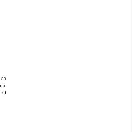
 că
 că
ând.