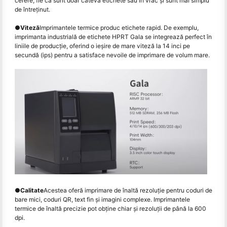
cerere, fie că sunt doar câteva etichete sau în vrac și sunt mai simplu
de întreținut.
●
Viteză
Imprimantele termice produc etichete rapid. De exemplu,
imprimanta industrială de etichete HPRT Gala se integrează perfect în
liniile de producție, oferind o ieșire de mare viteză la 14 inci pe
secundă (ips) pentru a satisface nevoile de imprimare de volum mare.
●
Calitate
Acestea oferă imprimare de înaltă rezoluție pentru coduri de
bare mici, coduri QR, text fin și imagini complexe. Imprimantele
termice de înaltă precizie pot obţine chiar şi rezoluţii de până la 600
dpi.