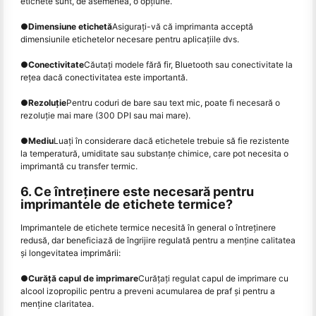
etichete sunt, de asemenea, o opțiune.
●
Dimensiune etichetă
Asiguraţi-vă că imprimanta acceptă
dimensiunile etichetelor necesare pentru aplicaţiile dvs.
●
Conectivitate
Căutaţi modele fără fir, Bluetooth sau conectivitate la
reţea dacă conectivitatea este importantă.
●
Rezoluție
Pentru coduri de bare sau text mic, poate fi necesară o
rezoluție mai mare (300 DPI sau mai mare).
●
Mediu
Luaţi în considerare dacă etichetele trebuie să fie rezistente
la temperatură, umiditate sau substanţe chimice, care pot necesita o
imprimantă cu transfer termic.
6. Ce întreţinere este necesară pentru
imprimantele de etichete termice?
Imprimantele de etichete termice necesită în general o întreținere
redusă, dar beneficiază de îngrijire regulată pentru a menține calitatea
și longevitatea imprimării:
●
Curăță capul de imprimare
Curăţaţi regulat capul de imprimare cu
alcool izopropilic pentru a preveni acumularea de praf şi pentru a
menţine claritatea.