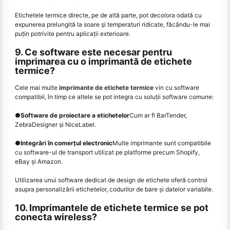
Etichetele termice directe, pe de altă parte, pot decolora odată cu
expunerea prelungită la soare și temperaturi ridicate, făcându-le mai
puțin potrivite pentru aplicații exterioare.
9. Ce software este necesar pentru
imprimarea cu o imprimantă de etichete
termice?
Cele mai multe
imprimante de etichete termice
vin cu software
compatibil, în timp ce altele se pot integra cu soluții software comune:
●
Software de proiectare a etichetelor
Cum ar fi BarTender,
ZebraDesigner și NiceLabel.
●
Integrări în comerțul electronic
Multe imprimante sunt compatibile
cu software-ul de transport utilizat pe platforme precum Shopify,
eBay și Amazon.
Utilizarea unui software dedicat de design de etichete oferă control
asupra personalizării etichetelor, codurilor de bare și datelor variabile.
10. Imprimantele de etichete termice se pot
conecta wireless?