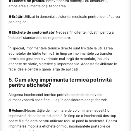
●
Etichete de produs
: Potrivit pentru comerțul cu amănuntul,
ambalarea alimentelor și fabricarea.
●
Brățări
Utilizat în domeniul asistenţei medicale pentru identificarea
pacienţilor.
●
Etichete de conformitate
: Necesar în diferite industrii pentru a
îndeplini standardele de reglementare.
În special, imprimantele termice directe sunt limitate la utilizarea
etichetelor de hârtie termică, în timp ce imprimantele cu transfer
termic pot gestiona o varietate mai largă de materiale, inclusiv
etichete de hârtie, sintetice și impermeabile. Această flexibilitate le
face ideale pentru o gamă largă de aplicaţii.
5. Cum aleg imprimanta termică potrivită
pentru etichete?
Alegerea imprimantei termice potrivite depinde de nevoile
dumneavoastră specifice. Luaţi în considerare aceşti factori:
●
Volumul
Necesităţile de imprimare de volum mare necesită o
imprimantă de calitate industrială, în timp ce o imprimantă desktop
poate fi suficientă pentru utilizare redusă până la moderată. Pentru
imprimarea mobilă a etichetelor mici, imprimantele portabile de