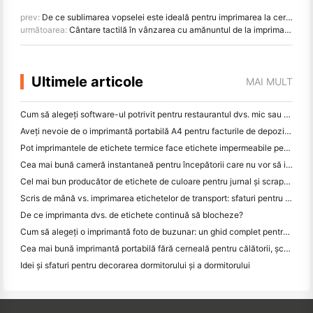
prev:
De ce sublimarea vopselei este ideală pentru imprimarea la cerere a îmbrăcămintei sportive
următoarea:
Cântare tactilă în vânzarea cu amănuntul de la imprimarea etichetelor la POS - un ghid complet
Ultimele articole
MAI MULT
Cum să alegeți software-ul potrivit pentru restaurantul dvs. mic sau mediu
Aveți nevoie de o imprimantă portabilă A4 pentru facturile de depozit? Ce funcționează de fapt
Pot imprimantele de etichete termice face etichete impermeabile pentru produsele de afaceri mici?
Cea mai bună cameră instantaneă pentru începătorii care nu vor să irosească hârtia
Cel mai bun producător de etichete de culoare pentru jurnal și scrapbooking: adăugați mai multe culori la fiecare pagină
Scris de mână vs. imprimarea etichetelor de transport: sfaturi pentru întreprinderile mici în 2026
De ce imprimanta dvs. de etichete continuă să blocheze?
Cum să alegeți o imprimantă foto de buzunar: un ghid complet pentru utilizatorii de jurnal, călătorii și iPhone
Cea mai bună imprimantă portabilă fără cerneală pentru călătorii, școală și lucru mobil: Hanin MT620 Pro Review
Idei și sfaturi pentru decorarea dormitorului și a dormitorului