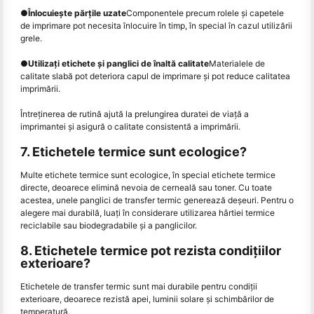
●
Înlocuiește părțile uzate
Componentele precum rolele și capetele
de imprimare pot necesita înlocuire în timp, în special în cazul utilizării
grele.
●
Utilizați etichete și panglici de înaltă calitate
Materialele de
calitate slabă pot deteriora capul de imprimare și pot reduce calitatea
imprimării.
Întreţinerea de rutină ajută la prelungirea duratei de viaţă a
imprimantei şi asigură o calitate consistentă a imprimării.
7. Etichetele termice sunt ecologice?
Multe etichete termice sunt ecologice, în special etichete termice
directe, deoarece elimină nevoia de cerneală sau toner. Cu toate
acestea, unele panglici de transfer termic generează deșeuri. Pentru o
alegere mai durabilă, luați în considerare utilizarea hârtiei termice
reciclabile sau biodegradabile și a panglicilor.
8. Etichetele termice pot rezista condițiilor
exterioare?
Etichetele de transfer termic sunt mai durabile pentru condiții
exterioare, deoarece rezistă apei, luminii solare și schimbărilor de
temperatură.