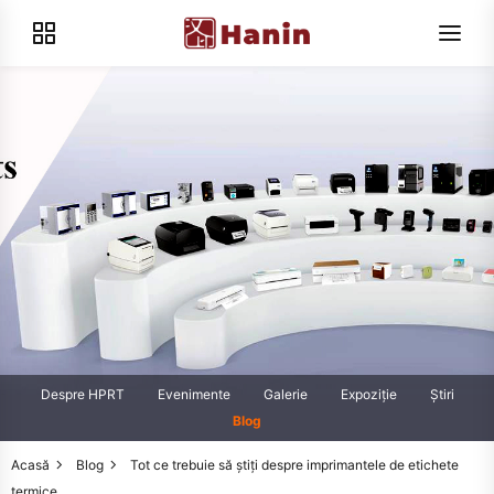
Despre HPRT
Evenimente
Galerie
Expoziţie
Știri
Blog
Acasă
Blog
Tot ce trebuie să știți despre imprimantele de etichete
termice