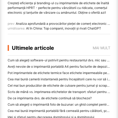
Creșteți eficiența și branding-ul cu imprimantele de etichete de înaltă
performanță HPRT - perfecte pentru vânzătorii cu ridicata, comerțul
electronic și lanțurile de vânzare cu amănuntul. Obţine o ofertă azi!
prev:
Analiza aprofundată a provocărilor pieței de comerț electronic din Orientul Mijlociu și logistică în 2025
următoarea:
AI în China: Top companii, inovații și rivali ChatGPT
Ultimele articole
MAI MULT
Cum să alegeți software-ul potrivit pentru restaurantul dvs. mic sau mediu
Aveți nevoie de o imprimantă portabilă A4 pentru facturile de depozit? Ce funcționează de fapt
Pot imprimantele de etichete termice face etichete impermeabile pentru produsele de afaceri mici?
Cea mai bună cameră instantaneă pentru începătorii care nu vor să irosească hârtia
Cel mai bun producător de etichete de culoare pentru jurnal și scrapbooking: adăugați mai multe culori la fiecare pagină
Scris de mână vs. imprimarea etichetelor de transport: sfaturi pentru întreprinderile mici în 2026
De ce imprimanta dvs. de etichete continuă să blocheze?
Cum să alegeți o imprimantă foto de buzunar: un ghid complet pentru utilizatorii de jurnal, călătorii și iPhone
Cea mai bună imprimantă portabilă fără cerneală pentru călătorii, școală și lucru mobil: Hanin MT620 Pro Review
Idei și sfaturi pentru decorarea dormitorului și a dormitorului