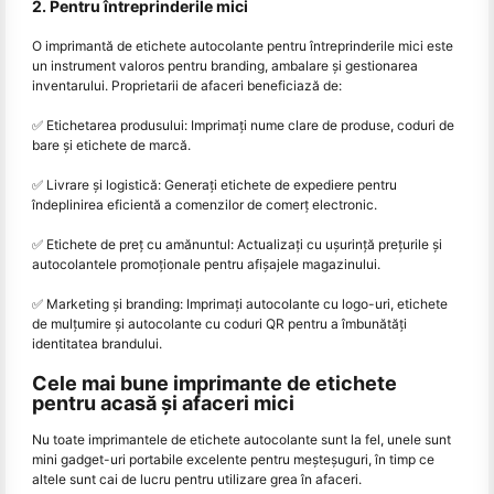
2. Pentru întreprinderile mici
O imprimantă de etichete autocolante pentru întreprinderile mici este
un instrument valoros pentru branding, ambalare și gestionarea
inventarului. Proprietarii de afaceri beneficiază de:
✅ Etichetarea produsului: Imprimaţi nume clare de produse, coduri de
bare şi etichete de marcă.
✅ Livrare și logistică: Generați etichete de expediere pentru
îndeplinirea eficientă a comenzilor de comerț electronic.
✅ Etichete de preț cu amănuntul: Actualizați cu ușurință prețurile și
autocolantele promoționale pentru afișajele magazinului.
✅ Marketing și branding: Imprimați autocolante cu logo-uri, etichete
de mulțumire și autocolante cu coduri QR pentru a îmbunătăți
identitatea brandului.
Cele mai bune imprimante de etichete
pentru acasă și afaceri mici
Nu toate imprimantele de etichete autocolante sunt la fel, unele sunt
mini gadget-uri portabile excelente pentru meșteșuguri, în timp ce
altele sunt cai de lucru pentru utilizare grea în afaceri.