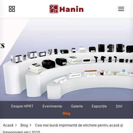
Despre HPRT
Evenimente
Galerie
Expoziţie
Știri
Blog
Acasă
Blog
Cea mai bună imprimantă de etichete pentru acasă și
întreprinderi mici 2025