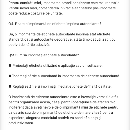
Pentru cantități mici, imprimarea propriilor etichete este mai rentabilă.
Pentru nevoi mari, comandarea în vrac a etichetelor pre-imprimate
poate reduce costurile pe unitate.
Q4: Poate o imprimantă de etichete imprima autocolante?
Da, o imprimantă de etichete autocolante imprimă atât etichete
standard, cât și autocolante decorative, atâta timp cât utilizați tipul
potrivit de hârtie adezivă.
Q5: Cum să imprimați etichete autocolante?
● Proiectați eticheta utilizând o aplicație sau un software.
● Încărcați hârtie autocolantă în imprimanta de etichete autocolantă.
● Reglați setările și imprimați imediat etichete de înaltă calitate.
O imprimantă de etichete autocolante este o investiție versatilă atât
pentru organizarea acasă, cât și pentru operațiunile de afaceri mici.
Indiferent dacă aveți nevoie de o imprimantă mini de etichete pentru
uz casnic sau de o imprimantă de etichete de mare viteză pentru
expediere, alegerea modelului potrivit va spori eficiența și
productivitatea.