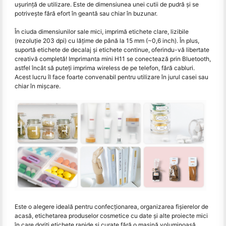
ușurință de utilizare. Este de dimensiunea unei cutii de pudră și se
potrivește fără efort în geantă sau chiar în buzunar.
În ciuda dimensiunilor sale mici, imprimă etichete clare, lizibile
(rezoluţie 203 dpi) cu lăţime de până la 15 mm (~0,6 inch). În plus,
suportă etichete de decalaj și etichete continue, oferindu-vă libertate
creativă completă! Imprimanta mini H11 se conectează prin Bluetooth,
astfel încât să puteţi imprima wireless de pe telefon, fără cabluri.
Acest lucru îl face foarte convenabil pentru utilizare în jurul casei sau
chiar în mișcare.
Este o alegere ideală pentru confecționarea, organizarea fișierelor de
acasă, etichetarea produselor cosmetice cu date și alte proiecte mici
în care doriți etichete rapide și curate fără o mașină voluminoasă.