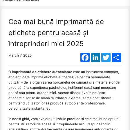
Cea mai bună imprimantă de
etichete pentru acasă și
întreprinderi mici 2025
Facebook
LinkedIn
Twitter
Shar
March 7, 2025
O
imprimantă de etichete autocolante
este un instrument compact,
eficient, care imprimă etichete autoadezive pentru nenumărate
utilizări - de la organizarea borcanelor de cămară și a materialelor de
birou până la expedierea pachetelor, indiferent dacă sunt necesare
acasă sau pentru afaceri mici. Aceste dispozitive înlocuiesc
etichetele scrise de mână murdare și externalizarea costisitoare,
permițând utilizatorilor să producă autocolante profesionale,
personalizate instantaneu.
În acest ghid, vom explora utilizările practice și cele mai bune opțiuni
pentru utilizatorii de acasă și întreprinderile mici, răspunzând în
același timp la întrebări frecvente despre imprimarea autocolantelor.