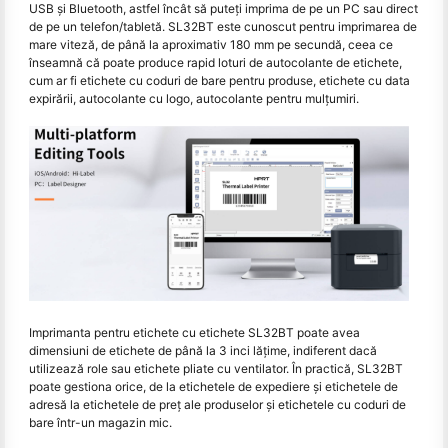
USB şi Bluetooth, astfel încât să puteţi imprima de pe un PC sau direct
de pe un telefon/tabletă. SL32BT este cunoscut pentru imprimarea de
mare viteză, de până la aproximativ 180 mm pe secundă, ceea ce
înseamnă că poate produce rapid loturi de autocolante de etichete,
cum ar fi etichete cu coduri de bare pentru produse, etichete cu data
expirării, autocolante cu logo, autocolante pentru mulțumiri.
Imprimanta pentru etichete cu etichete SL32BT poate avea
dimensiuni de etichete de până la 3 inci lăţime, indiferent dacă
utilizează role sau etichete pliate cu ventilator. În practică, SL32BT
poate gestiona orice, de la etichetele de expediere și etichetele de
adresă la etichetele de preț ale produselor și etichetele cu coduri de
bare într-un magazin mic.