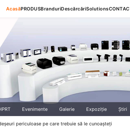
Acasă
PRODUS
Branduri
Descărcări
Solutions
CONTAC
HPRT
Evenimente
Galerie
Expoziţie
Știri
deșeuri periculoase pe care trebuie să le cunoașteți