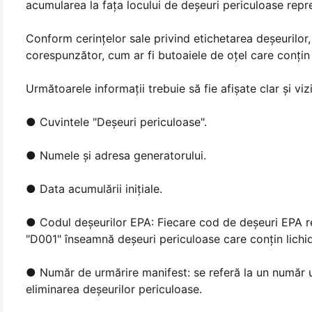
acumularea la fața locului de deșeuri periculoase repre
Conform cerințelor sale privind etichetarea deșeurilor
corespunzător, cum ar fi butoaiele de oțel care conțin 
Următoarele informații trebuie să fie afișate clar și viz
● Cuvintele "Deşeuri periculoase".
● Numele şi adresa generatorului.
● Data acumulării inițiale.
● Codul deșeurilor EPA: Fiecare cod de deșeuri EPA r
"D001" înseamnă deșeuri periculoase care conțin lichid
● Număr de urmărire manifest: se referă la un număr uni
eliminarea deșeurilor periculoase.