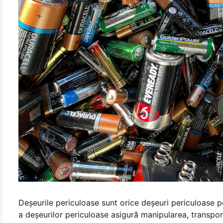
Deșeurile periculoase sunt orice deșeuri periculoase 
a deșeurilor periculoase asigură manipularea, transportu