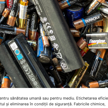
pentru sănătatea umană sau pentru mediu. Etichetarea efici
l și eliminarea în condiții de siguranță. Fabricile chimice,