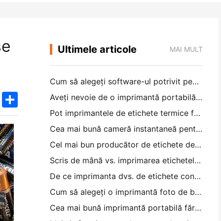
se
Ultimele articole
MAI MULT
Cum să alegeți software-ul potrivit pentru restaurantul dvs. mic sau mediu
k
edIn
Twitter
Share
Aveți nevoie de o imprimantă portabilă A4 pentru facturile de depozit? Ce funcționează de fapt
Pot imprimantele de etichete termice face etichete impermeabile pentru produsele de afaceri mici?
Cea mai bună cameră instantaneă pentru începătorii care nu vor să irosească hârtia
Cel mai bun producător de etichete de culoare pentru jurnal și scrapbooking: adăugați mai multe culori la fiecare pagină
Scris de mână vs. imprimarea etichetelor de transport: sfaturi pentru întreprinderile mici în 2026
De ce imprimanta dvs. de etichete continuă să blocheze?
Cum să alegeți o imprimantă foto de buzunar: un ghid complet pentru utilizatorii de jurnal, călătorii și iPhone
Cea mai bună imprimantă portabilă fără cerneală pentru călătorii, școală și lucru mobil: Hanin MT620 Pro Review