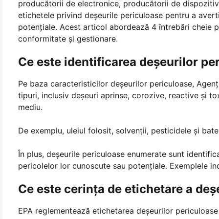
producătorii de electronice, producătorii de dispozitiv
etichetele privind deșeurile periculoase pentru a avertiz
potențiale. Acest articol abordează 4 întrebări cheie p
conformitate și gestionare.
Ce este identificarea deșeurilor pe
Pe baza caracteristicilor deșeurilor periculoase, Agenț
tipuri, inclusiv deșeuri aprinse, corozive, reactive și t
mediu.
De exemplu, uleiul folosit, solvenții, pesticidele și bat
În plus, deșeurile periculoase enumerate sunt identific
pericolelor lor cunoscute sau potențiale. Exemplele in
Ce este cerința de etichetare a deș
EPA reglementează etichetarea deșeurilor periculoase în