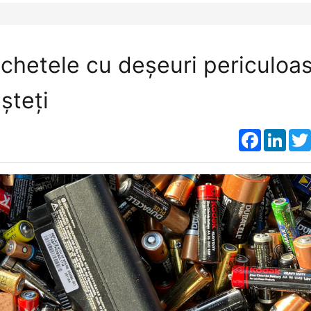
ichetele cu deșeuri periculoa
șteți
Faceboo
Link