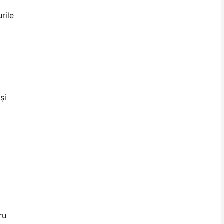
rile
și
ru