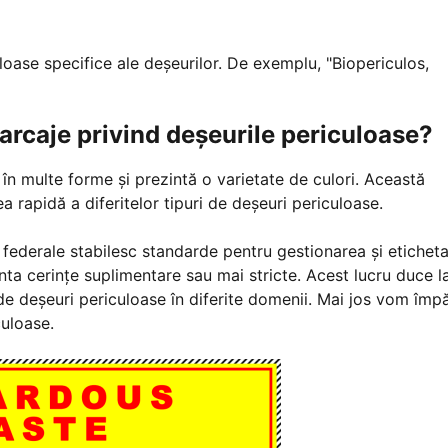
loase specifice ale deșeurilor. De exemplu, "Biopericulos,
arcaje privind deșeurile periculoase?
în multe forme și prezintă o varietate de culori. Această
ea rapidă a diferitelor tipuri de deșeuri periculoase.
e federale stabilesc standarde pentru gestionarea și etichet
nta cerințe suplimentare sau mai stricte. Acest lucru duce l
or de deșeuri periculoase în diferite domenii. Mai jos vom împ
uloase.