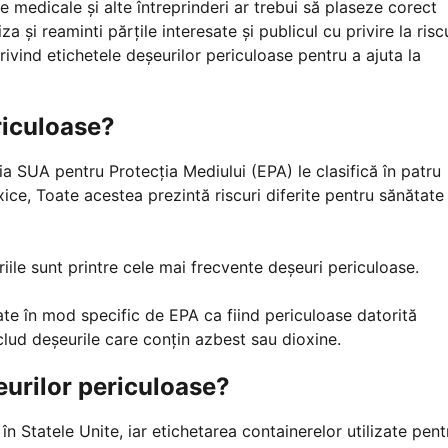
e medicale și alte întreprinderi ar trebui să plaseze corect
a și reaminti părțile interesate și publicul cu privire la riscu
rivind etichetele deșeurilor periculoase pentru a ajuta la
riculoase?
ia SUA pentru Protecția Mediului (EPA) le clasifică în patru
oxice, Toate acestea prezintă riscuri diferite pentru sănătate 
eriile sunt printre cele mai frecvente deșeuri periculoase.
ate în mod specific de EPA ca fiind periculoase datorită
clud deșeurile care conțin azbest sau dioxine.
eurilor periculoase?
 Statele Unite, iar etichetarea containerelor utilizate pent