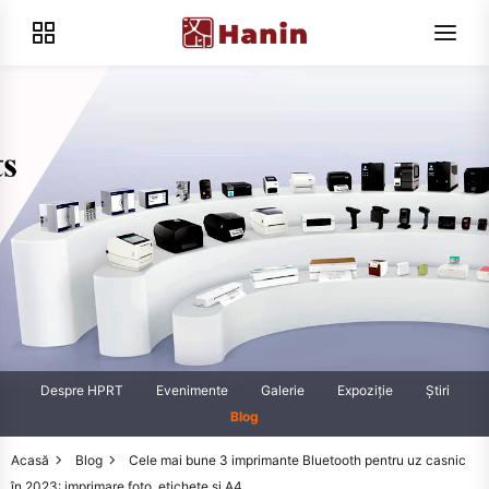
Despre HPRT
Evenimente
Galerie
Expoziţie
Știri
Blog
Acasă
Blog
Cele mai bune 3 imprimante Bluetooth pentru uz casnic
în 2023: imprimare foto, etichete și A4