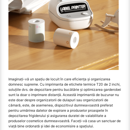
Imaginați-vă un spațiu de locuit în care eficiența și organizarea
domnesc supreme. Cu imprimanta de etichete termice T20 de 2 inchi,
soluțiile dvs. de depozitare pentru bucătărie și optimizarea garderobei
sunt la doar o imprimare distanță. Această imprimantă de buzunar nu
este doar despre organizatorii de dulapuri sau organizatorii de
cămară, este, de asemenea, dispozitivul dumneavoastră preferat
pentru urmărirea datelor de expirare a produselor proaspete în
depozitarea frigiderului și asigurarea duratei de valabilitate a
produselor cosmetice dumneavoastră. Faceți-vă casa un sanctuar de
viață bine ordonată și idei de economisire a spațiului.