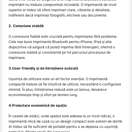
imprimării nu trebuie compromisă niciodată. O imprimantă de nivel
superior ar trebui să ofere imprimari clare, vibrante și detaliate,
indiferent dacă imprimați fotografii, etichete sau documente.
2. Conexiune stabilă
O conexiune fiabilă este crucială pentru imprimarea fără probleme.
Cele mai bune imprimante Bluetooth pentru iPhone, iPad și alte
dispozitive vă asigură că puteți imprima fără întreruperi, oferind o
conexiune stabilă și consistentă pe tot parcursul procesului de
imprimare.
3.User-friendly și de întreținere scăzută
Ușurința de utilizare este un alt factor esențial. O imprimantă
compactă trebuie să fie intuitivă de utilizat, necesitând o configurare
minimă. În plus, întreținerea redusă este un bonus, deoarece
economisește timp și efort pe termen lung.
4.Proiectare economică de spațiu
În casele de astăzi, unde spațiul este adesea la un nivel ridicat, o
imprimantă mică de casă cu un design compact este extrem de dorită.
Ar trebui să fie suficient de portabil pentru a se deplasa cu ușurință,
potrivit în diferite spații din jurul casei.