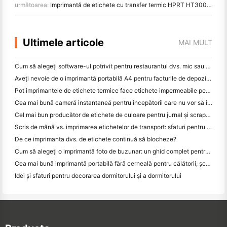
următoarea:
Imprimantă de etichete cu transfer termic HPRT HT300: Imprimare eficientă a codului QR pentru inspecția echipamentelor
Ultimele articole
MAI MULT
Cum să alegeți software-ul potrivit pentru restaurantul dvs. mic sau mediu
Aveți nevoie de o imprimantă portabilă A4 pentru facturile de depozit? Ce funcționează de fapt
Pot imprimantele de etichete termice face etichete impermeabile pentru produsele de afaceri mici?
Cea mai bună cameră instantaneă pentru începătorii care nu vor să irosească hârtia
Cel mai bun producător de etichete de culoare pentru jurnal și scrapbooking: adăugați mai multe culori la fiecare pagină
Scris de mână vs. imprimarea etichetelor de transport: sfaturi pentru întreprinderile mici în 2026
De ce imprimanta dvs. de etichete continuă să blocheze?
Cum să alegeți o imprimantă foto de buzunar: un ghid complet pentru utilizatorii de jurnal, călătorii și iPhone
Cea mai bună imprimantă portabilă fără cerneală pentru călătorii, școală și lucru mobil: Hanin MT620 Pro Review
Idei și sfaturi pentru decorarea dormitorului și a dormitorului