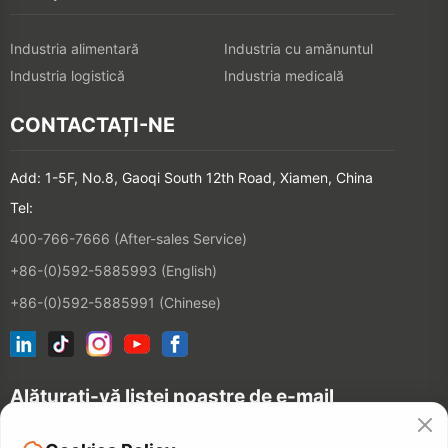
Industria alimentară
Industria cu amănuntul
Industria logistică
Industria medicală
CONTACTAȚI-NE
Add: 1-5F, No.8, Gaoqi South 12th Road, Xiamen, China
Tel:
400-766-7666 (After-sales Service)
+86-(0)592-5885993 (English)
+86-(0)592-5885991 (Chinese)
Alăturați-vă listei noastre de e-mail