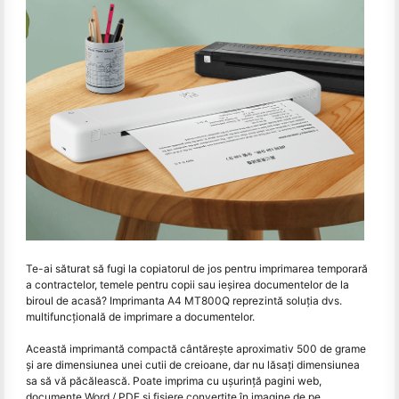
Te-ai săturat să fugi la copiatorul de jos pentru imprimarea temporară
a contractelor, temele pentru copii sau ieșirea documentelor de la
biroul de acasă? Imprimanta A4 MT800Q reprezintă soluţia dvs.
multifuncţională de imprimare a documentelor.
Această imprimantă compactă cântărește aproximativ 500 de grame
și are dimensiunea unei cutii de creioane, dar nu lăsați dimensiunea
sa să vă păcălească. Poate imprima cu ușurință pagini web,
documente Word / PDF și fișiere convertite în imagine de pe