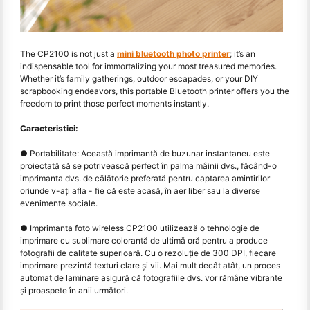
The CP2100 is not just a
mini bluetooth photo printer
; it’s an
indispensable tool for immortalizing your most treasured memories.
Whether it’s family gatherings, outdoor escapades, or your DIY
scrapbooking endeavors, this portable Bluetooth printer offers you the
freedom to print those perfect moments instantly.
Caracteristici:
● Portabilitate: Această imprimantă de buzunar instantaneu este
proiectată să se potrivească perfect în palma mâinii dvs., făcând-o
imprimanta dvs. de călătorie preferată pentru captarea amintirilor
oriunde v-aţi afla - fie că este acasă, în aer liber sau la diverse
evenimente sociale.
● Imprimanta foto wireless CP2100 utilizează o tehnologie de
imprimare cu sublimare colorantă de ultimă oră pentru a produce
fotografii de calitate superioară. Cu o rezoluție de 300 DPI, fiecare
imprimare prezintă texturi clare și vii. Mai mult decât atât, un proces
automat de laminare asigură că fotografiile dvs. vor rămâne vibrante
și proaspete în anii următori.