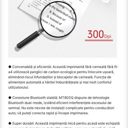
● Convenabilă și eficientă: Această imprimantă fără cerneală fără fir
a4 utilizează panglici de carbon ecologice pentru înlocuire ușoară,
eliminând riscul înfundațiilor și blocajelor de cerneală. Funcţia de
alimentare automată a hârtiei îmbunătăţeşte şi mai mult confortul
utilizatorului.
● Conexiune Bluetooth stabilă: MT800Q dispune de tehnologie
Bluetooth dual-mode, izolând eficient interferențele excesului de
semnal. Nu este nevoie de instalații complicate pentru conducători
auto; vă puteţi conecta rapid şi începe imprimarea.
● Super durabil: Această imprimantă mică pentru acasă este echipată