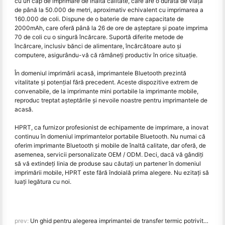
cu un cap de imprimare de înaltă calitate, care are o durată de viaţă
de până la 50.000 de metri, aproximativ echivalent cu imprimarea a
160.000 de coli. Dispune de o baterie de mare capacitate de
2000mAh, care oferă până la 26 de ore de așteptare și poate imprima
70 de coli cu o singură încărcare. Suportă diferite metode de
încărcare, inclusiv bănci de alimentare, încărcătoare auto și
computere, asigurându-vă că rămâneți productiv în orice situație.
În domeniul imprimării acasă, imprimantele Bluetooth prezintă
vitalitate și potențial fără precedent. Aceste dispozitive extrem de
convenabile, de la imprimante mini portabile la imprimante mobile,
reproduc treptat așteptările și nevoile noastre pentru imprimantele de
acasă.
HPRT, ca furnizor profesionist de echipamente de imprimare, a inovat
continuu în domeniul imprimantelor portabile Bluetooth. Nu numai că
oferim imprimante Bluetooth și mobile de înaltă calitate, dar oferă, de
asemenea, servicii personalizate OEM / ODM. Deci, dacă vă gândiți
să vă extindeți linia de produse sau căutați un partener în domeniul
imprimării mobile, HPRT este fără îndoială prima alegere. Nu ezitaţi să
luaţi legătura cu noi.
prev:
Un ghid pentru alegerea imprimantei de transfer termic potrivite (TTO) pentru producția de alimente