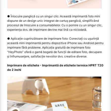
● Înlocuire panglică cu un singur clic: Această imprimantă foto mini
dispune de un design unic integrat de cartuș panglică, simplificând
procesul de înlocuire a consumabilelor. Cu o pornire cu un singur clic,
experiența dvs. de imprimare devine mai lină ca niciodată.
● Aplicaţie cuprinzătoare de imprimare foto: Conectaţi cu uşurinţă
această mini imprimantă pentru dispozitive iPhone sau Android pentru
imprimare fără probleme. Aplicația gratuită de imprimare foto
"HeyPhoto" oferă o gamă bogată de funcții de editare foto, decupare
și înfrumusețare, satisfacție nevoilor dvs. creative diverse.
Imprimare de etichete - Imprimantă de etichete termice HPRT T20
de 2 inchi