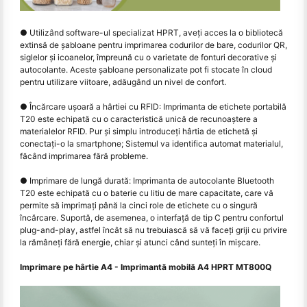
● Utilizând software-ul specializat HPRT, aveți acces la o bibliotecă
extinsă de șabloane pentru imprimarea codurilor de bare, codurilor QR,
siglelor și icoanelor, împreună cu o varietate de fonturi decorative și
autocolante. Aceste șabloane personalizate pot fi stocate în cloud
pentru utilizare viitoare, adăugând un nivel de confort.
● Încărcare ușoară a hârtiei cu RFID: Imprimanta de etichete portabilă
T20 este echipată cu o caracteristică unică de recunoaștere a
materialelor RFID. Pur și simplu introduceți hârtia de etichetă și
conectați-o la smartphone; Sistemul va identifica automat materialul,
făcând imprimarea fără probleme.
● Imprimare de lungă durată: Imprimanta de autocolante Bluetooth
T20 este echipată cu o baterie cu litiu de mare capacitate, care vă
permite să imprimaţi până la cinci role de etichete cu o singură
încărcare. Suportă, de asemenea, o interfață de tip C pentru confortul
plug-and-play, astfel încât să nu trebuiască să vă faceți griji cu privire
la rămâneți fără energie, chiar și atunci când sunteți în mișcare.
Imprimare pe hârtie A4 - Imprimantă mobilă A4 HPRT MT800Q