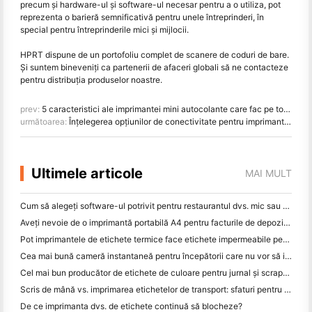
precum și hardware-ul și software-ul necesar pentru a o utiliza, pot
reprezenta o barieră semnificativă pentru unele întreprinderi, în
special pentru întreprinderile mici și mijlocii.
HPRT dispune de un portofoliu complet de scanere de coduri de bare.
Și suntem bineveniți ca partenerii de afaceri globali să ne contacteze
pentru distribuția produselor noastre.
prev:
5 caracteristici ale imprimantei mini autocolante care fac pe toată lumea să-l iubească
următoarea:
Înțelegerea opțiunilor de conectivitate pentru imprimantele POS de chitanță - USB, Ethernet, port serial
Ultimele articole
MAI MULT
Cum să alegeți software-ul potrivit pentru restaurantul dvs. mic sau mediu
Aveți nevoie de o imprimantă portabilă A4 pentru facturile de depozit? Ce funcționează de fapt
Pot imprimantele de etichete termice face etichete impermeabile pentru produsele de afaceri mici?
Cea mai bună cameră instantaneă pentru începătorii care nu vor să irosească hârtia
Cel mai bun producător de etichete de culoare pentru jurnal și scrapbooking: adăugați mai multe culori la fiecare pagină
Scris de mână vs. imprimarea etichetelor de transport: sfaturi pentru întreprinderile mici în 2026
De ce imprimanta dvs. de etichete continuă să blocheze?