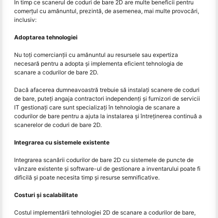
În timp ce scanerul de coduri de bare 2D are multe beneficii pentru
comerțul cu amănuntul, prezintă, de asemenea, mai multe provocări,
inclusiv:
Adoptarea tehnologiei
Nu toți comercianții cu amănuntul au resursele sau expertiza
necesară pentru a adopta și implementa eficient tehnologia de
scanare a codurilor de bare 2D.
Dacă afacerea dumneavoastră trebuie să instalați scanere de coduri
de bare, puteți angaja contractori independenți și furnizori de servicii
IT gestionați care sunt specializați în tehnologia de scanare a
codurilor de bare pentru a ajuta la instalarea și întreținerea continuă a
scanerelor de coduri de bare 2D.
Integrarea cu sistemele existente
Integrarea scanării codurilor de bare 2D cu sistemele de puncte de
vânzare existente și software-ul de gestionare a inventarului poate fi
dificilă și poate necesita timp și resurse semnificative.
Costuri și scalabilitate
Costul implementării tehnologiei 2D de scanare a codurilor de bare,