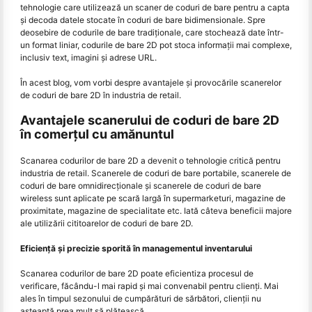
tehnologie care utilizează un scaner de coduri de bare pentru a capta
și decoda datele stocate în coduri de bare bidimensionale. Spre
deosebire de codurile de bare tradiționale, care stochează date într-
un format liniar, codurile de bare 2D pot stoca informații mai complexe,
inclusiv text, imagini și adrese URL.
În acest blog, vom vorbi despre avantajele și provocările scanerelor
de coduri de bare 2D în industria de retail.
Avantajele scanerului de coduri de bare 2D
în comerțul cu amănuntul
Scanarea codurilor de bare 2D a devenit o tehnologie critică pentru
industria de retail. Scanerele de coduri de bare portabile, scanerele de
coduri de bare omnidirecționale și scanerele de coduri de bare
wireless sunt aplicate pe scară largă în supermarketuri, magazine de
proximitate, magazine de specialitate etc. Iată câteva beneficii majore
ale utilizării cititoarelor de coduri de bare 2D.
Eficiență și precizie sporită în managementul inventarului
Scanarea codurilor de bare 2D poate eficientiza procesul de
verificare, făcându-l mai rapid și mai convenabil pentru clienți. Mai
ales în timpul sezonului de cumpărături de sărbători, clienții nu
așteaptă prea mult să plătească.