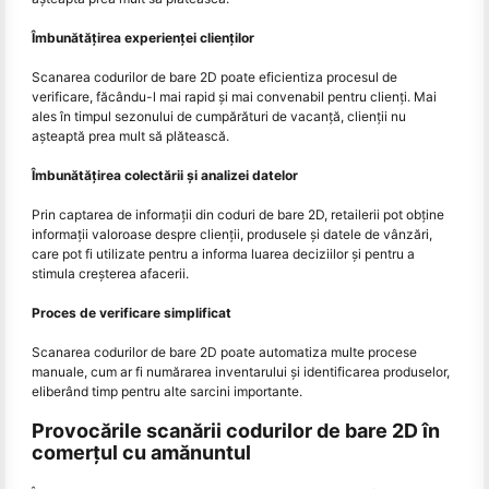
Îmbunătățirea experienței clienților
Scanarea codurilor de bare 2D poate eficientiza procesul de
verificare, făcându-l mai rapid și mai convenabil pentru clienți. Mai
ales în timpul sezonului de cumpărături de vacanță, clienții nu
așteaptă prea mult să plătească.
Îmbunătățirea colectării și analizei datelor
Prin captarea de informații din coduri de bare 2D, retailerii pot obține
informații valoroase despre clienții, produsele și datele de vânzări,
care pot fi utilizate pentru a informa luarea deciziilor și pentru a
stimula creșterea afacerii.
Proces de verificare simplificat
Scanarea codurilor de bare 2D poate automatiza multe procese
manuale, cum ar fi numărarea inventarului și identificarea produselor,
eliberând timp pentru alte sarcini importante.
Provocările scanării codurilor de bare 2D în
comerțul cu amănuntul