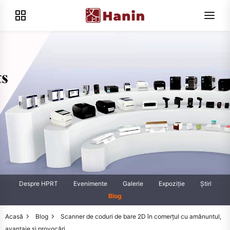
Despre HPRT
Evenimente
Galerie
Expoziţie
Știri
Blog
Acasă
Blog
Scanner de coduri de bare 2D în comerțul cu amănuntul,
avantaje și provocări