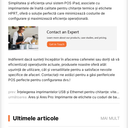
Simplitatea și eficiența unui sistem POS iPad, asociate cu
imprimantele de înaltă calitate pentru chitanțe termice și etichete
HPRT, oferă o soluție perfectă care minimizează costurile de
configurare și maximizează eficiența operațională.
Indiferent dacă sunteți începător în afacerea cafenelei sau doriți să vă
eficientizați operațiunile actuale, produsele noastre oferă atât
ușurință de utilizare, cât și versatilitate pentru a satisface nevoile
specifice de afaceri. Contactați-ne astăzi pentru a găsi perifericele
POS perfecte pentru configurarea dvs.!
prev:
Înţelegerea imprimantelor USB şi Ethernet pentru chitanţe: viteză, configurare şi aplicaţii
următoarea:
Ares și Ares Pro: Imprimante de etichete cu coduri de bare de înaltă performanță
Ultimele articole
MAI MULT