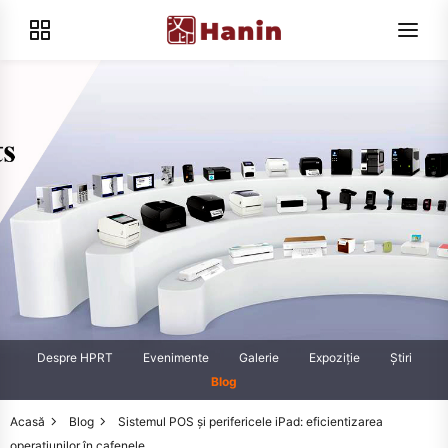
Despre HPRT
Evenimente
Galerie
Expoziţie
Știri
Blog
Acasă
Blog
Sistemul POS și perifericele iPad: eficientizarea
operațiunilor în cafenele