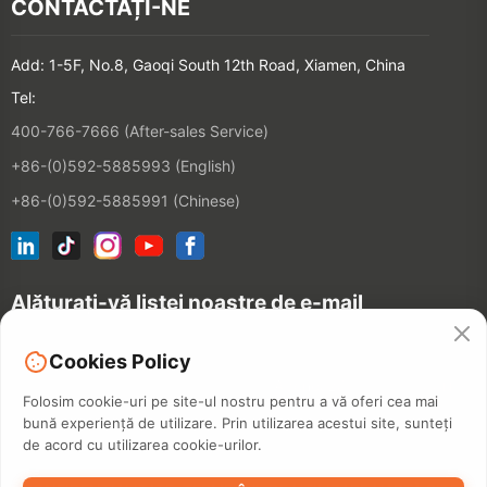
CONTACTAȚI-NE
Add: 1-5F, No.8, Gaoqi South 12th Road, Xiamen, China
Tel:
400-766-7666 (After-sales Service)
+86-(0)592-5885993 (English)
+86-(0)592-5885991 (Chinese)
Alăturați-vă listei noastre de e-mail
Cookies Policy
CONTACT
Folosim cookie-uri pe site-ul nostru pentru a vă oferi cea mai
bună experiență de utilizare. Prin utilizarea acestui site, sunteți
de acord cu utilizarea cookie-urilor.
©2026 XIAMEN HANIN CO., LTD.
POLITICA DE