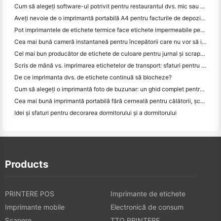
Cum să alegeți software-ul potrivit pentru restaurantul dvs. mic sau mediu
Aveți nevoie de o imprimantă portabilă A4 pentru facturile de depozit? Ce funcționează de fapt
Pot imprimantele de etichete termice face etichete impermeabile pentru produsele de afaceri mici?
Cea mai bună cameră instantaneă pentru începătorii care nu vor să irosească hârtia
Cel mai bun producător de etichete de culoare pentru jurnal și scrapbooking: adăugați mai multe culori la fiecare pagină
Scris de mână vs. imprimarea etichetelor de transport: sfaturi pentru întreprinderile mici în 2026
De ce imprimanta dvs. de etichete continuă să blocheze?
Cum să alegeți o imprimantă foto de buzunar: un ghid complet pentru utilizatorii de jurnal, călătorii și iPhone
Cea mai bună imprimantă portabilă fără cerneală pentru călătorii, școală și lucru mobil: Hanin MT620 Pro Review
Idei și sfaturi pentru decorarea dormitorului și a dormitorului
Products
PRINTERE POS
Imprimante de etichete
Imprimante mobile
Electronică de consum
Scanere
TTO PRINTERE