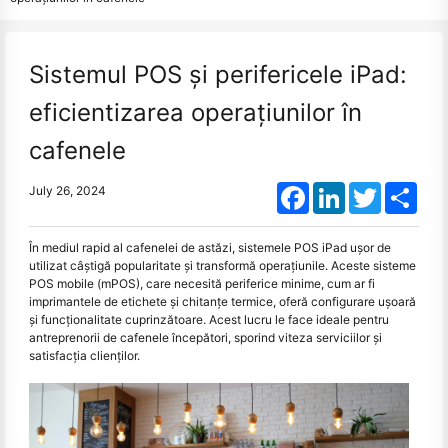
Sistemul POS și perifericele iPad:
eficientizarea operațiunilor în
cafenele
Facebook
LinkedIn
Twitter
Shar
July 26, 2024
În mediul rapid al cafenelei de astăzi, sistemele POS iPad ușor de
utilizat câștigă popularitate și transformă operațiunile. Aceste sisteme
POS mobile (mPOS), care necesită periferice minime, cum ar fi
imprimantele de etichete și chitanțe termice, oferă configurare ușoară
și funcționalitate cuprinzătoare. Acest lucru le face ideale pentru
antreprenorii de cafenele începători, sporind viteza serviciilor și
satisfacția clienților.