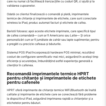
care nu numai că facilitează tranzacțiile cu coduri QR, ci ajută și la
validarea cupoanelor.
Odată ce clientul finalizează o comandă și plată, imprimantele
termice de chitanțe și imprimantele de etichete, care sunt conectate
wireless la iPad, produc automat facturi și etichete de cafea.
Baristii folosesc apoi aceste etichete imprimate, care specifică tipul
de cafea comandată— cum ar fi Americano sau Latte— Și orice
personalizări cum ar fi jumătate de zahăr sau lapte suplimentar, pentru
a pregăti cu precizie cafeaua și băuturile.
Sistemul POS iPad încorporează hardware POS minimal, rezultând
costuri de configurare semnificativ mai mici, asigurând în același timp
eficiența și acuratețea, îmbunătățind astfel experiența generală a
clienților în cafenea.
Recomandă imprimantele termice HPRT
pentru chitanțe și imprimantele de etichete
pentru cafenele
HPRT oferă imprimante de chitanțe termice WiFi/Bluetooth de înaltă
calitate și imprimante de etichete care se conectează fără probleme
la dispozitivul iPad, asigurând imprimarea rapidă a chitanțelor și a
etichetelor pentru băuturi.