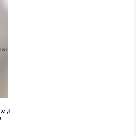
te şi
e,