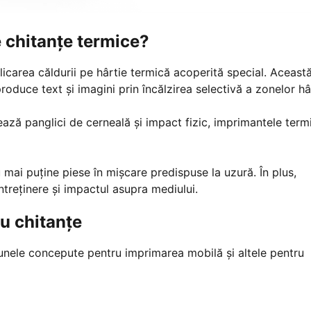
 chitanțe termice?
icarea căldurii pe hârtie termică acoperită special. Aceast
roduce text şi imagini prin încălzirea selectivă a zonelor hâr
ază panglici de cerneală și impact fizic, imprimantele term
 mai puține piese în mișcare predispuse la uzură. În plus,
ntreținere și impactul asupra mediului.
u chitanțe
, unele concepute pentru imprimarea mobilă și altele pentru