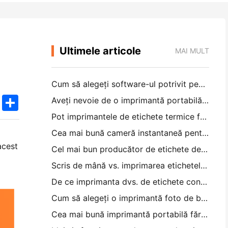
Ultimele articole
MAI MULT
Cum să alegeți software-ul potrivit pentru restaurantul dvs. mic sau mediu
k
edIn
Twitter
Share
Aveți nevoie de o imprimantă portabilă A4 pentru facturile de depozit? Ce funcționează de fapt
Pot imprimantele de etichete termice face etichete impermeabile pentru produsele de afaceri mici?
Cea mai bună cameră instantaneă pentru începătorii care nu vor să irosească hârtia
acest
Cel mai bun producător de etichete de culoare pentru jurnal și scrapbooking: adăugați mai multe culori la fiecare pagină
Scris de mână vs. imprimarea etichetelor de transport: sfaturi pentru întreprinderile mici în 2026
De ce imprimanta dvs. de etichete continuă să blocheze?
Cum să alegeți o imprimantă foto de buzunar: un ghid complet pentru utilizatorii de jurnal, călătorii și iPhone
Cea mai bună imprimantă portabilă fără cerneală pentru călătorii, școală și lucru mobil: Hanin MT620 Pro Review