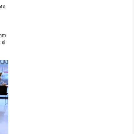
ate
0mm
 şi