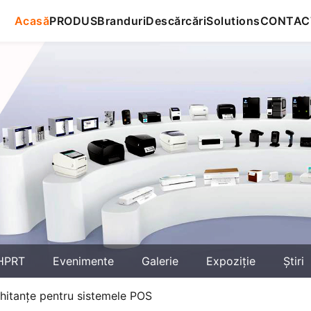
Acasă
PRODUS
Branduri
Descărcări
Solutions
CONTAC
HPRT
Evenimente
Galerie
Expoziţie
Știri
hitanțe pentru sistemele POS