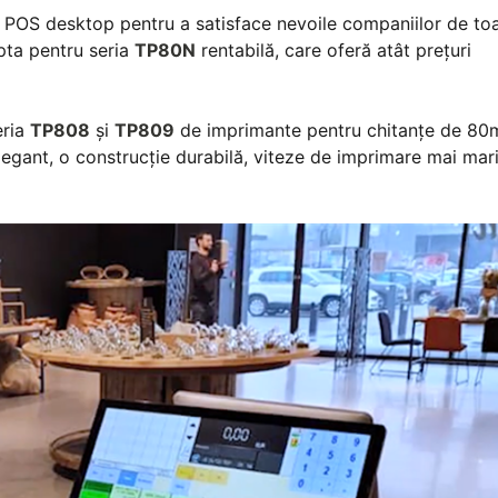
POS desktop pentru a satisface nevoile companiilor de to
opta pentru seria
TP80N
rentabilă, care oferă atât prețuri
eria
TP808
și
TP809
de imprimante pentru chitanțe de 8
egant, o construcţie durabilă, viteze de imprimare mai mari