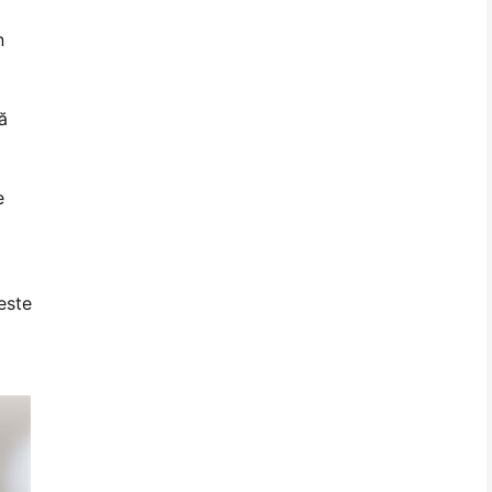
n
ă
e
este