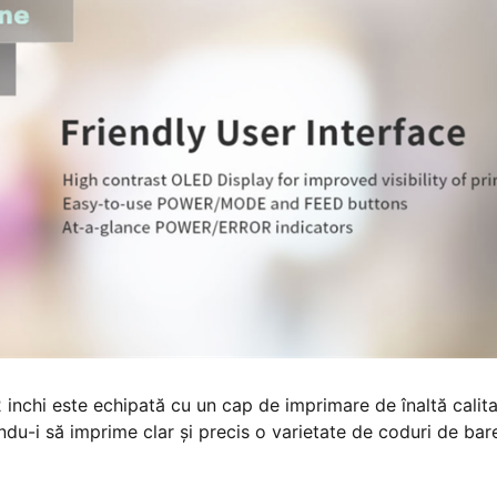
nchi este echipată cu un cap de imprimare de înaltă calita
ându-i să imprime clar şi precis o varietate de coduri de bar