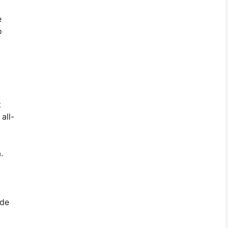
e
o
t
all-
.
 de