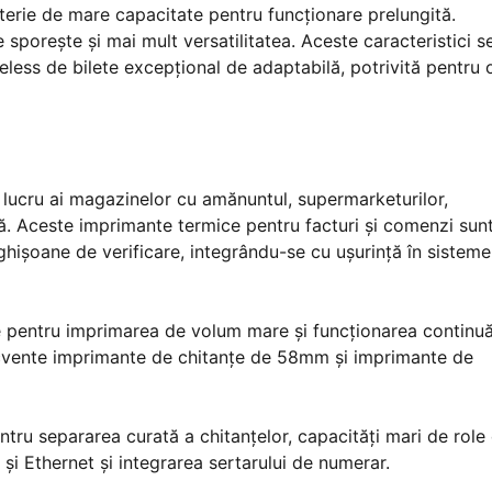
aterie de mare capacitate pentru funcționare prelungită.
sporește și mai mult versatilitatea. Aceste caracteristici s
ess de bilete excepțional de adaptabilă, potrivită pentru 
 lucru ai magazinelor cu amănuntul, supermarketurilor,
fixă. Aceste imprimante termice pentru facturi și comenzi sun
 ghișoane de verificare, integrându-se cu ușurință în sisteme 
 pentru imprimarea de volum mare și funcționarea continuă
frecvente imprimante de chitanțe de 58mm și imprimante de
tru separarea curată a chitanțelor, capacități mari de role
 și Ethernet și integrarea sertarului de numerar.