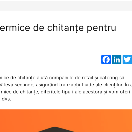
ermice de chitanțe pentru
Faceboo
Link
ice de chitanțe ajută companiile de retail și catering să
câteva secunde, asigurând tranzacții fluide ale clienților. În 
ice de chitanțe, diferitele tipuri ale acestora și vom oferi
e dvs.