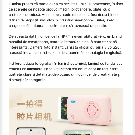
Lumina puternică poate avea ca rezultat lumini supraexpuse, în timp
ce scenele de noapte produc imagini plictisitoare, plate, cu o
profunzime redusă. Aceste obstacole tehnice au fost deosebit de
dificile de depășit, mai ales în industria smartphone-urilor, unde
progresele în fotografia portrete par să lovească un perete.
De această dată, noi, cei de la HPRT, ne-am alăturat vivo, un brand
mondial de smartphone, pentru a introduce o nouă caracteristică
interesantă: Camera foto instant. Lansată oficial cu seria Vivo S20,
această inovație marchează o descoperire în tehnologia imagistică.
Indiferent dacă fotografiaţi în lumină puternică, lumină de fundal sau
condiţii de iluminare slabă, utilizatorii pot acum captura fără efort
portrete clare şi detaliate, deblocand un nou nivel de creativitate şi
distracţie în fotografie.