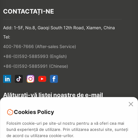
CONTACTAȚI-NE
Add: 1-5F, No.8, Gaoqi South 12th Road, Xiamen, China
Tel:
400-766-7666 (After-sales Service)
+86-(0)592-5885993 (English)
+86-(0)592-5885991 (Chinese)
Alăturați-vă listei noastre de e-mail
Cookies Policy
CONTACT
Folosim cookie-uri pe site-ul nostru pentru a vă oferi cea mai
bună experiență de utilizare. Prin utilizarea acestui site, sunteți
de acord cu utilizarea cookie-urilor.