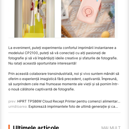
La eveniment, puteți experimenta confortul imprimării instantanee a
modelului CP2100, puteți să vă conectați cu alți pasionați de
fotografie și să vă împărtășiți ideile creative și sfaturile de fotografie.
Nu ratați această oportunitate interesantă!
Prin această colaborare transindustrială, noi și vivo suntem mândri să
oferim o experiență imagistică fără precedent, captivantă. Împreună,
să surprindem cele mai frumoase momente ale vieții și să pornim într-
o nouă călătorie captivantă de fotografie.
prev:
HPRT TP586W Cloud Recept Printer pentru comenzi alimentare, acum disponibil!
următoarea:
Explorează imprimantele foto de ultimă generație și camerele foto instantanee HPRT la CES 2025
Ultimele articole
MAI MULT