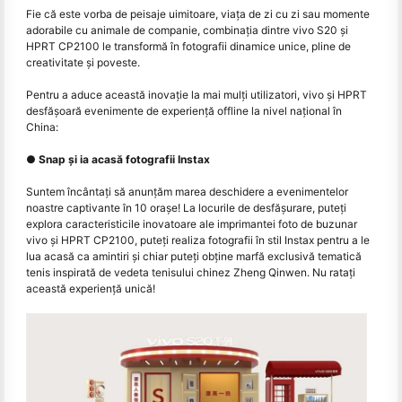
Fie că este vorba de peisaje uimitoare, viața de zi cu zi sau momente
adorabile cu animale de companie, combinația dintre vivo S20 și
HPRT CP2100 le transformă în fotografii dinamice unice, pline de
creativitate și poveste.
Pentru a aduce această inovație la mai mulți utilizatori, vivo și HPRT
desfășoară evenimente de experiență offline la nivel național în
China:
● Snap și ia acasă fotografii Instax
Suntem încântați să anunțăm marea deschidere a evenimentelor
noastre captivante în 10 orașe! La locurile de desfășurare, puteți
explora caracteristicile inovatoare ale imprimantei foto de buzunar
vivo și HPRT CP2100, puteți realiza fotografii în stil Instax pentru a le
lua acasă ca amintiri și chiar puteți obține marfă exclusivă tematică
tenis inspirată de vedeta tenisului chinez Zheng Qinwen. Nu rataţi
această experienţă unică!