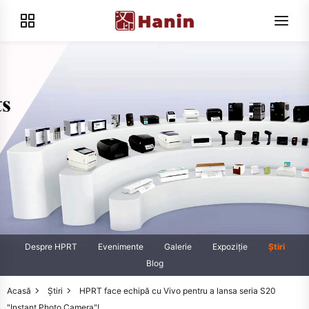
Despre HPRT
Evenimente
Galerie
Expoziţie
Știri
Blog
Acasă
Știri
HPRT face echipă cu Vivo pentru a lansa seria S20
"Instant Photo Camera"!