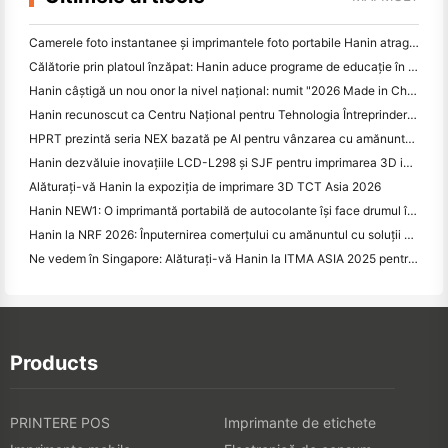
Camerele foto instantanee și imprimantele foto portabile Hanin atrag un interes puternic la IEAE Shenzhen 2026
Călătorie prin platoul înzăpat: Hanin aduce programe de educație în fotografie copiilor din Qamdo
Hanin câștigă un nou onor la nivel național: numit "2026 Made in China · Brand de încredere de către consumatori"
Hanin recunoscut ca Centru Național pentru Tehnologia Întreprinderilor pentru Leadership în Inovare
HPRT prezintă seria NEX bazată pe AI pentru vânzarea cu amănuntul inteligentă la CHINASHOP 2026
Hanin dezvăluie inovațiile LCD-L298 și SJF pentru imprimarea 3D industrială la TCT Asia 2026
Alăturați-vă Hanin la expoziția de imprimare 3D TCT Asia 2026
Hanin NEW1: O imprimantă portabilă de autocolante își face drumul în magazinele LOFT din Japonia
Hanin la NRF 2026: Înputernirea comerțului cu amănuntul cu soluții de tipărire inteligente cu scenarii complete
Ne vedem în Singapore: Alăturați-vă Hanin la ITMA ASIA 2025 pentru a fi martori la cea mai recentă tehnologie de imprimare digitală
Products
PRINTERE POS
Imprimante de etichete