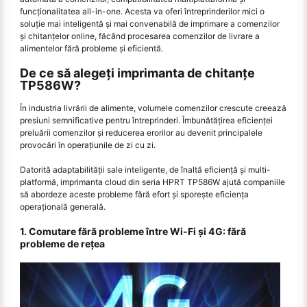
funcționalitatea all-in-one. Acesta va oferi întreprinderilor mici o
soluție mai inteligentă și mai convenabilă de imprimare a comenzilor
și chitanțelor online, făcând procesarea comenzilor de livrare a
alimentelor fără probleme și eficientă.
De ce să alegeți imprimanta de chitanțe
TP586W?
În industria livrării de alimente, volumele comenzilor crescute creează
presiuni semnificative pentru întreprinderi. Îmbunătățirea eficienței
preluării comenzilor și reducerea erorilor au devenit principalele
provocări în operațiunile de zi cu zi.
Datorită adaptabilității sale inteligente, de înaltă eficiență și multi-
platformă, imprimanta cloud din seria HPRT TP586W ajută companiile
să abordeze aceste probleme fără efort și sporește eficiența
operațională generală.
1. Comutare fără probleme între Wi-Fi și 4G: fără
probleme de rețea