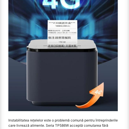
Instabilitatea rețelelor este o problemă comună pentru întreprinderile
care livrează alimente. Seria TP586W acceptă comutarea fără