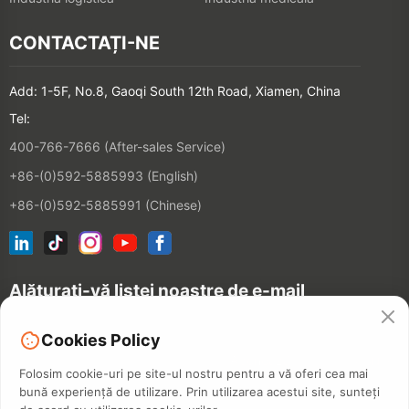
CONTACTAȚI-NE
Add: 1-5F, No.8, Gaoqi South 12th Road, Xiamen, China
Tel:
400-766-7666 (After-sales Service)
+86-(0)592-5885993 (English)
+86-(0)592-5885991 (Chinese)
Alăturați-vă listei noastre de e-mail
Cookies Policy
CONTACT
Folosim cookie-uri pe site-ul nostru pentru a vă oferi cea mai
bună experiență de utilizare. Prin utilizarea acestui site, sunteți