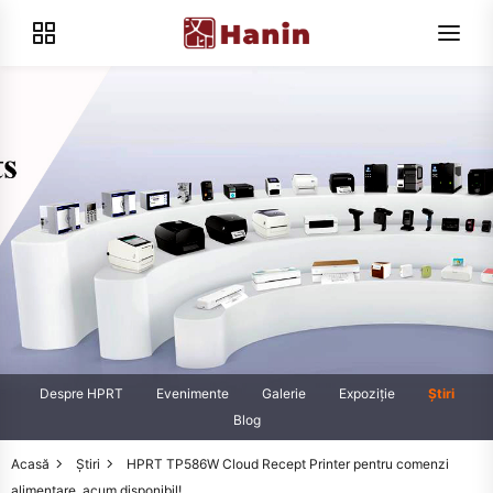
Despre HPRT
Evenimente
Galerie
Expoziţie
Știri
Blog
Acasă
Știri
HPRT TP586W Cloud Recept Printer pentru comenzi
alimentare, acum disponibil!