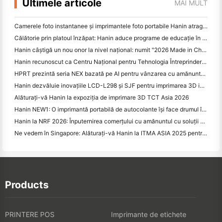
Ultimele articole
MAI MULT
Camerele foto instantanee și imprimantele foto portabile Hanin atrag un interes puternic la IEAE Shenzhen 2026
Călătorie prin platoul înzăpat: Hanin aduce programe de educație în fotografie copiilor din Qamdo
Hanin câștigă un nou onor la nivel național: numit "2026 Made in China · Brand de încredere de către consumatori"
Hanin recunoscut ca Centru Național pentru Tehnologia Întreprinderilor pentru Leadership în Inovare
HPRT prezintă seria NEX bazată pe AI pentru vânzarea cu amănuntul inteligentă la CHINASHOP 2026
Hanin dezvăluie inovațiile LCD-L298 și SJF pentru imprimarea 3D industrială la TCT Asia 2026
Alăturați-vă Hanin la expoziția de imprimare 3D TCT Asia 2026
Hanin NEW1: O imprimantă portabilă de autocolante își face drumul în magazinele LOFT din Japonia
Hanin la NRF 2026: Înputernirea comerțului cu amănuntul cu soluții de tipărire inteligente cu scenarii complete
Ne vedem în Singapore: Alăturați-vă Hanin la ITMA ASIA 2025 pentru a fi martori la cea mai recentă tehnologie de imprimare digitală
Products
PRINTERE POS
Imprimante de etichete