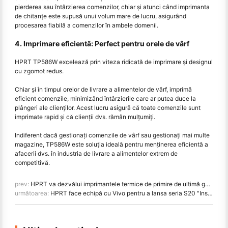
pierderea sau întârzierea comenzilor, chiar și atunci când imprimanta
de chitanțe este supusă unui volum mare de lucru, asigurând
procesarea fiabilă a comenzilor în ambele domenii.
4. Imprimare eficientă: Perfect pentru orele de vârf
HPRT TP586W excelează prin viteza ridicată de imprimare și designul
cu zgomot redus.
Chiar și în timpul orelor de livrare a alimentelor de vârf, imprimă
eficient comenzile, minimizând întârzierile care ar putea duce la
plângeri ale clienților. Acest lucru asigură că toate comenzile sunt
imprimate rapid și că clienții dvs. rămân mulțumiți.
Indiferent dacă gestionați comenzile de vârf sau gestionați mai multe
magazine, TP586W este soluția ideală pentru menținerea eficientă a
afacerii dvs. în industria de livrare a alimentelor extrem de
competitivă.
prev:
HPRT va dezvălui imprimantele termice de primire de ultimă generație la Conferința industrială a informatizării afacerilor din China în 2024
următoarea:
HPRT face echipă cu Vivo pentru a lansa seria S20 "Instant Photo Camera"!