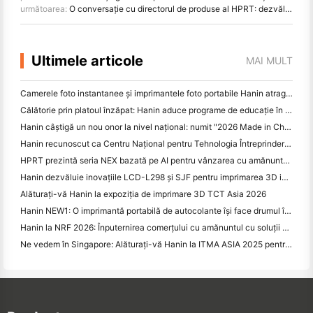
următoarea:
O conversație cu directorul de produse al HPRT: dezvăluirea inovației și creșterii în industria tipăriei
Ultimele articole
MAI MULT
Camerele foto instantanee și imprimantele foto portabile Hanin atrag un interes puternic la IEAE Shenzhen 2026
Călătorie prin platoul înzăpat: Hanin aduce programe de educație în fotografie copiilor din Qamdo
Hanin câștigă un nou onor la nivel național: numit "2026 Made in China · Brand de încredere de către consumatori"
Hanin recunoscut ca Centru Național pentru Tehnologia Întreprinderilor pentru Leadership în Inovare
HPRT prezintă seria NEX bazată pe AI pentru vânzarea cu amănuntul inteligentă la CHINASHOP 2026
Hanin dezvăluie inovațiile LCD-L298 și SJF pentru imprimarea 3D industrială la TCT Asia 2026
Alăturați-vă Hanin la expoziția de imprimare 3D TCT Asia 2026
Hanin NEW1: O imprimantă portabilă de autocolante își face drumul în magazinele LOFT din Japonia
Hanin la NRF 2026: Înputernirea comerțului cu amănuntul cu soluții de tipărire inteligente cu scenarii complete
Ne vedem în Singapore: Alăturați-vă Hanin la ITMA ASIA 2025 pentru a fi martori la cea mai recentă tehnologie de imprimare digitală