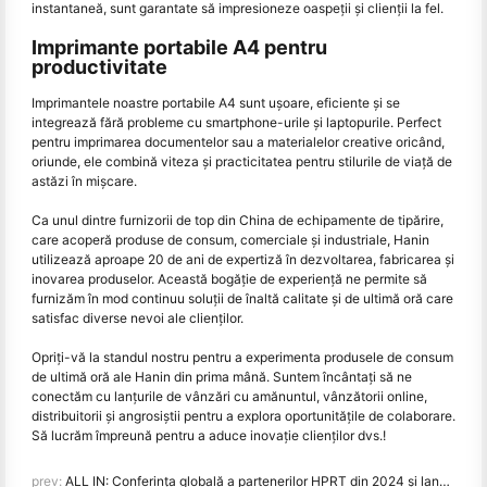
instantaneă, sunt garantate să impresioneze oaspeții și clienții la fel.
Imprimante portabile A4 pentru
productivitate
Imprimantele noastre portabile A4 sunt ușoare, eficiente și se
integrează fără probleme cu smartphone-urile și laptopurile. Perfect
pentru imprimarea documentelor sau a materialelor creative oricând,
oriunde, ele combină viteza și practicitatea pentru stilurile de viață de
astăzi în mișcare.
Ca unul dintre furnizorii de top din China de echipamente de tipărire,
care acoperă produse de consum, comerciale și industriale, Hanin
utilizează aproape 20 de ani de expertiză în dezvoltarea, fabricarea și
inovarea produselor. Această bogăție de experiență ne permite să
furnizăm în mod continuu soluții de înaltă calitate și de ultimă oră care
satisfac diverse nevoi ale clienților.
Opriți-vă la standul nostru pentru a experimenta produsele de consum
de ultimă oră ale Hanin din prima mână. Suntem încântați să ne
conectăm cu lanțurile de vânzări cu amănuntul, vânzătorii online,
distribuitorii și angrosiștii pentru a explora oportunitățile de colaborare.
Să lucrăm împreună pentru a aduce inovație clienților dvs.!
prev:
ALL IN: Conferința globală a partenerilor HPRT din 2024 și lansarea unui nou produs