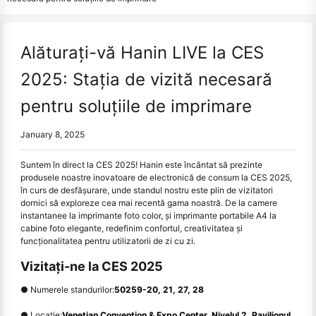
Alăturați-vă Hanin LIVE la CES
2025: Stația de vizită necesară
pentru soluțiile de imprimare
January 8, 2025
Suntem în direct la CES 2025! Hanin este încântat să prezinte
produsele noastre inovatoare de electronică de consum la CES 2025,
în curs de desfășurare, unde standul nostru este plin de vizitatori
dornici să exploreze cea mai recentă gama noastră. De la camere
instantanee la imprimante foto color, și imprimante portabile A4 la
cabine foto elegante, redefinim confortul, creativitatea și
funcționalitatea pentru utilizatorii de zi cu zi.
Vizitaţi-ne la CES 2025
● Numerele standurilor:
50259-20, 21, 27, 28
● Locație:
Venetian Convention & Expo Center, Nivelul 2, Pavilionul