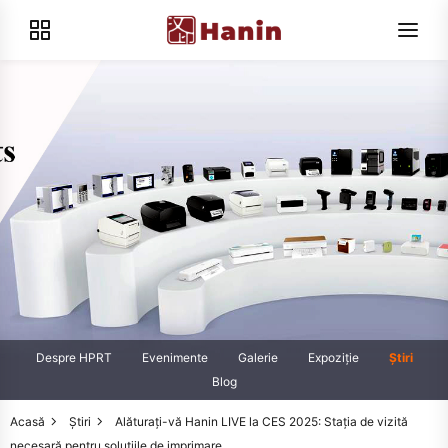
Despre HPRT
Evenimente
Galerie
Expoziţie
Știri
Blog
Acasă
Știri
Alăturați-vă Hanin LIVE la CES 2025: Stația de vizită
necesară pentru soluțiile de imprimare