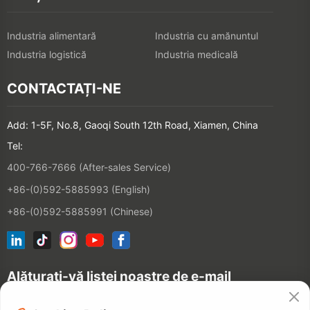
Industria alimentară
Industria cu amănuntul
Industria logistică
Industria medicală
CONTACTAȚI-NE
Add: 1-5F, No.8, Gaoqi South 12th Road, Xiamen, China
Tel:
400-766-7666 (After-sales Service)
+86-(0)592-5885993 (English)
+86-(0)592-5885991 (Chinese)
Alăturați-vă listei noastre de e-mail