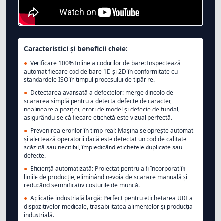
Caracteristici și beneficii cheie:
●
Verificare 100% Inline a codurilor de bare: Inspectează
automat fiecare cod de bare 1D și 2D în conformitate cu
standardele ISO în timpul procesului de tipărire.
●
Detectarea avansată a defectelor: merge dincolo de
scanarea simplă pentru a detecta defecte de caracter,
nealineare a poziției, erori de model și defecte de fundal,
asigurându-se că fiecare etichetă este vizual perfectă.
●
Prevenirea erorilor în timp real: Mașina se oprește automat
și alertează operatorii dacă este detectat un cod de calitate
scăzută sau necitibil, împiedicând etichetele duplicate sau
defecte.
●
Eficiență automatizată: Proiectat pentru a fi încorporat în
liniile de producție, eliminând nevoia de scanare manuală și
reducând semnificativ costurile de muncă.
●
Aplicație industrială largă: Perfect pentru etichetarea UDI a
dispozitivelor medicale, trasabilitatea alimentelor și producția
industrială.