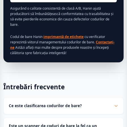
Asigurând o calitate consistentă de clasă A/B, Hanin ajută
producătorii să îmbunătățească conformitatea cu trasabilitatea și
să evite pierderile economice din cauza defectelor codurilor de
bare.
Codul de bare Hanin
imprimantă de etichete
cu verificator
reprezintă viitorul managementului codurilor de bare.
Contactaţi-
ne
Astăzi aflați mai multe despre produsele noastre și începeți
călătoria spre fabricația inteligentă!
Întrebări frecvente
Ce este clasificarea codurilor de bare?
Este un scanner de coduri de bare la fel ca un