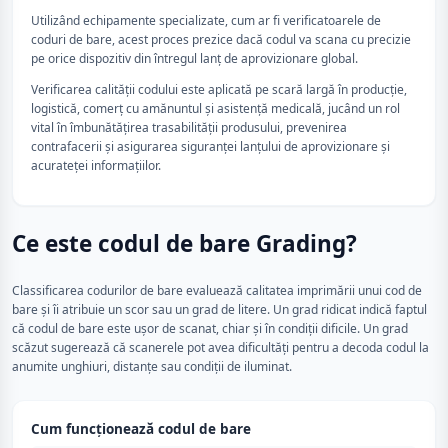
Utilizând echipamente specializate, cum ar fi verificatoarele de
coduri de bare, acest proces prezice dacă codul va scana cu precizie
pe orice dispozitiv din întregul lanț de aprovizionare global.
Verificarea calității codului este aplicată pe scară largă în producție,
logistică, comerț cu amănuntul și asistență medicală, jucând un rol
vital în îmbunătățirea trasabilității produsului, prevenirea
contrafacerii și asigurarea siguranței lanțului de aprovizionare și
acurateței informațiilor.
Ce este codul de bare Grading?
Classificarea codurilor de bare evaluează calitatea imprimării unui cod de
bare și îi atribuie un scor sau un grad de litere. Un grad ridicat indică faptul
că codul de bare este ușor de scanat, chiar și în condiții dificile. Un grad
scăzut sugerează că scanerele pot avea dificultăți pentru a decoda codul la
anumite unghiuri, distanțe sau condiții de iluminat.
Cum funcționează codul de bare