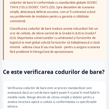
codurilor de bare în conformitate cu standardele globale ISO/IEC
15416 (1D) și ISO/IEC 15415 (2D). Spre deosebire de scanarea
simplă, detectează defecte ascunse, cum ar fi contrastul scăzut
sau problemele de modulare pentru a garanta o citibilitate
consistentă.
Classificarea codurilor de bare traduce aceste măsurători într-un
scor de calitate, de obicei variind de la Gradul A (4,0) la Gradul F
(0,0). Majoritatea comercianților cu amănuntul și furnizorilor de
logistică la nivel global solicită furnizorilor să îndeplinească o clasă
minimă - adesea clasa B sau mai bună - pentru a asigura scanarea
fără probleme în întregul lanț de aprovizionare.
Ce este verificarea codurilor de bare?
Verificarea codurilor de bare este un proces standardizat care
evaluează dacă un cod de bare tipărit poate fi scanat în mod fiabil în
mediile reale. Merge dincolo de citirea simplă a datelor pentru a
analiza structura optică a codului și conformitatea cu specificațiile
tehnice.