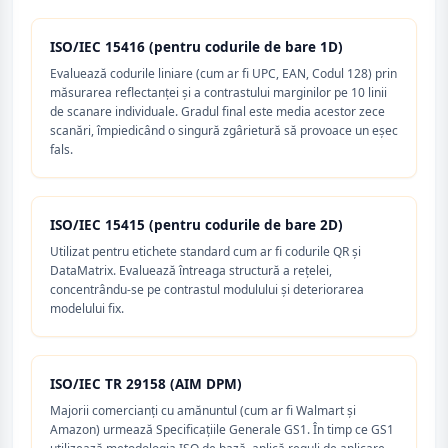
ISO/IEC 15416 (pentru codurile de bare 1D)
Evaluează codurile liniare (cum ar fi UPC, EAN, Codul 128) prin
măsurarea reflectanței și a contrastului marginilor pe 10 linii
de scanare individuale. Gradul final este media acestor zece
scanări, împiedicând o singură zgârietură să provoace un eșec
fals.
ISO/IEC 15415 (pentru codurile de bare 2D)
Utilizat pentru etichete standard cum ar fi codurile QR și
DataMatrix. Evaluează întreaga structură a rețelei,
concentrându-se pe contrastul modulului și deteriorarea
modelului fix.
ISO/IEC TR 29158 (AIM DPM)
Majorii comercianți cu amănuntul (cum ar fi Walmart și
Amazon) urmează Specificațiile Generale GS1. În timp ce GS1