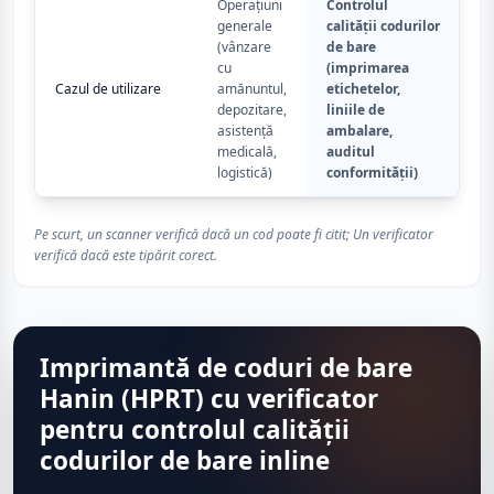
Operațiuni
Controlul
generale
calității codurilor
(vânzare
de bare
cu
(imprimarea
Cazul de utilizare
amănuntul,
etichetelor,
depozitare,
liniile de
asistență
ambalare,
medicală,
auditul
logistică)
conformității)
Pe scurt, un scanner verifică dacă un cod poate fi citit; Un verificator
verifică dacă este tipărit corect.
Imprimantă de coduri de bare
Hanin (HPRT) cu verificator
pentru controlul calității
codurilor de bare inline