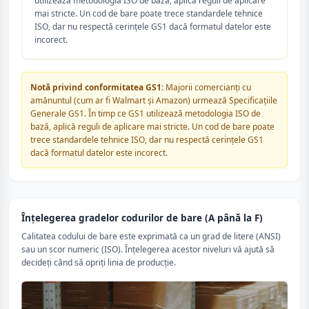
utilizează metodologia ISO de bază, aplică reguli de aplicare
mai stricte. Un cod de bare poate trece standardele tehnice
ISO, dar nu respectă cerințele GS1 dacă formatul datelor este
incorect.
Notă privind conformitatea GS1:
Majorii comercianți cu
amănuntul (cum ar fi Walmart și Amazon) urmează Specificațiile
Generale GS1. În timp ce GS1 utilizează metodologia ISO de
bază, aplică reguli de aplicare mai stricte. Un cod de bare poate
trece standardele tehnice ISO, dar nu respectă cerințele GS1
dacă formatul datelor este incorect.
Înțelegerea gradelor codurilor de bare (A până la F)
Calitatea codului de bare este exprimată ca un grad de litere (ANSI)
sau un scor numeric (ISO). Înțelegerea acestor niveluri vă ajută să
decideți când să opriți linia de producție.