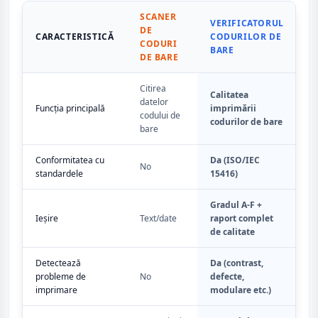
SCANER
VERIFICATORUL
DE
CARACTERISTICĂ
CODURILOR DE
CODURI
BARE
DE BARE
Citirea
Calitatea
datelor
Funcția principală
imprimării
codului de
codurilor de bare
bare
Conformitatea cu
Da (ISO/IEC
No
standardele
15416)
Gradul A-F +
Ieșire
Text/date
raport complet
de calitate
Detectează
Da (contrast,
probleme de
No
defecte,
imprimare
modulare etc.)