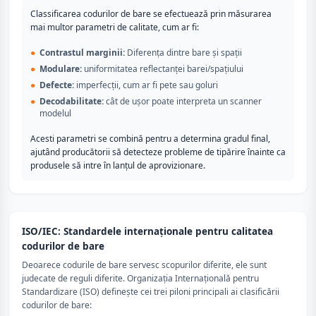
Classificarea codurilor de bare se efectuează prin măsurarea
mai multor parametri de calitate, cum ar fi:
●
Contrastul marginii:
Diferența dintre bare și spații
●
Modulare:
uniformitatea reflectanței barei/spațiului
●
Defecte:
imperfecții, cum ar fi pete sau goluri
●
Decodabilitate:
cât de ușor poate interpreta un scanner
modelul
Acesti parametri se combină pentru a determina gradul final,
ajutând producătorii să detecteze probleme de tipărire înainte ca
produsele să intre în lanțul de aprovizionare.
ISO/IEC: Standardele internaţionale pentru calitatea
codurilor de bare
Deoarece codurile de bare servesc scopurilor diferite, ele sunt
judecate de reguli diferite. Organizația Internațională pentru
Standardizare (ISO) definește cei trei piloni principali ai clasificării
codurilor de bare: