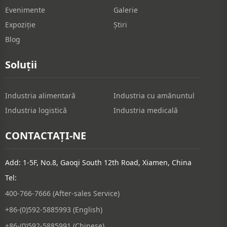
Evenimente
Galerie
Expoziţie
Știri
Blog
Soluții
Industria alimentară
Industria cu amănuntul
Industria logistică
Industria medicală
CONTACTAȚI-NE
Add: 1-5F, No.8, Gaoqi South 12th Road, Xiamen, China
Tel:
400-766-7666 (After-sales Service)
+86-(0)592-5885993 (English)
+86-(0)592-5885991 (Chinese)