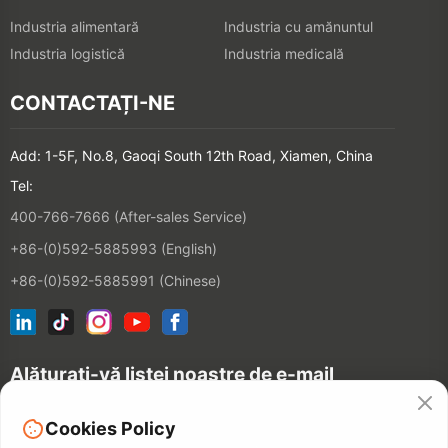
Industria alimentară
Industria cu amănuntul
Industria logistică
Industria medicală
CONTACTAȚI-NE
Add: 1-5F, No.8, Gaoqi South 12th Road, Xiamen, China
Tel:
400-766-7666 (After-sales Service)
+86-(0)592-5885993 (English)
+86-(0)592-5885991 (Chinese)
Alăturați-vă listei noastre de e-mail
Cookies Policy