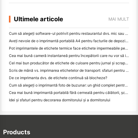
Ultimele articole
MAI MULT
Cum să alegeți software-ul potrivit pentru restaurantul dvs. mic sau mediu
Aveți nevoie de o imprimantă portabilă A4 pentru facturile de depozit? Ce funcționează de fapt
Pot imprimantele de etichete termice face etichete impermeabile pentru produsele de afaceri mici?
Cea mai bună cameră instantaneă pentru începătorii care nu vor să irosească hârtia
Cel mai bun producător de etichete de culoare pentru jurnal și scrapbooking: adăugați mai multe culori la fiecare pagină
Scris de mână vs. imprimarea etichetelor de transport: sfaturi pentru întreprinderile mici în 2026
De ce imprimanta dvs. de etichete continuă să blocheze?
Cum să alegeți o imprimantă foto de buzunar: un ghid complet pentru utilizatorii de jurnal, călătorii și iPhone
Cea mai bună imprimantă portabilă fără cerneală pentru călătorii, școală și lucru mobil: Hanin MT620 Pro Review
Idei și sfaturi pentru decorarea dormitorului și a dormitorului
Products