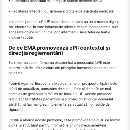
• Suportarea accesului multilingv în statele membre ale UE
• Facilitarea integrării cu sistemele digitale de asistență medicală
În termeni practici, ePI UE este adesea descris ca un prospect digital
sau electronic, în care informațiile oficiale despre medicamente sunt
accesate online și nu numai prin intermediul insertelor de hârtie
incluse în cutie.
De ce EMA promovează ePI: contextul și
direcția reglementării
Schimbarea spre informarea electronică a produsului (ePI) este
determinată de limitele clare ale plianțelor farmaceutice tradiționale
pe hârtie.
Potrivit Agenției Europene a Medicamentelor, prospectul tipărit este
dificil de actualizat, constrâns de spațiul fizic și din ce în ce mai
complex de gestionat în mai multe limbi ale UE. Aceste provocări
reduc accesibilitatea pacienților și a profesioniștilor din domeniul
sănătății și fac mai greu implementarea actualizărilor rapide de
siguranță.
Pentru a aborda aceste probleme, EMA promovează ePI UE ca format
digital și structurat pentru informațiile privind medicamentele