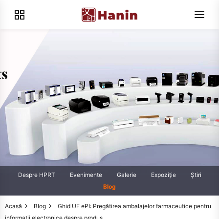
Despre HPRT
Evenimente
Galerie
Expoziţie
Știri
Blog
Acasă
Blog
Ghid UE ePI: Pregătirea ambalajelor farmaceutice pentru
informaţii electronice despre produs