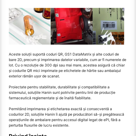
Aceste soluții suportă coduri QR, GS1 DataMatrix și alte coduri de
bare 2D, precum și imprimarea datelor variabile, cum ar fi numerele de
lot. Cu o rezoluție de 300 dpi sau mai mare, acestea asigură că chiar
și codurile QR mici imprimate pe etichetele de hârtie sau ambalajul
exterior rămân ușor de scanat.
Proiectate pentru stabilitate, durabilitate și compatibilitate a
sistemului, soluțiile Hanin sunt potrivite pentru linii de producție
farmaceutică reglementate și de înaltă fiabilitate.
Permitând imprimarea și etichetarea exactă și consecventă a
codurilor 2D, soluțiile Hanin îi ajută pe producători să-și pregătească
operațiunile de ambalare pentru accesul digital legat de ePI, fără a
perturba fluxurile de lucru existente.