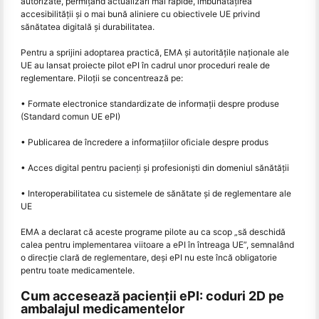
autorizate, permițând actualizări mai rapide, îmbunătățirea
accesibilității și o mai bună aliniere cu obiectivele UE privind
sănătatea digitală și durabilitatea.
Pentru a sprijini adoptarea practică, EMA și autoritățile naționale ale
UE au lansat proiecte pilot ePI în cadrul unor proceduri reale de
reglementare. Piloții se concentrează pe:
• Formate electronice standardizate de informații despre produse
(Standard comun UE ePI)
• Publicarea de încredere a informațiilor oficiale despre produs
• Acces digital pentru pacienți și profesioniști din domeniul sănătății
• Interoperabilitatea cu sistemele de sănătate și de reglementare ale
UE
EMA a declarat că aceste programe pilote au ca scop „să deschidă
calea pentru implementarea viitoare a ePI în întreaga UE”, semnalând
o direcție clară de reglementare, deși ePI nu este încă obligatorie
pentru toate medicamentele.
Cum accesează pacienții ePI: coduri 2D pe
ambalajul medicamentelor