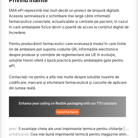
Privind înainte
EMA ePI reprezintă mai mult decât un proiect de broșură digitală.
Aceasta semnalează o schimbare mai largă către informații
farmaceutice conectate, actualizabile și centrate pe pacient, în cazul
în care ambalajele fizice devin o poartă de acces la conținut digital de
încredere.
Pentru producătorii farmaceutici care evaluează modul în care liniile
lor de ambalare pot suporta codurile QR, informațiile electronice
despre produse și cerințele de reglementare ale UE în evoluție,
soluțiile Hanin oferă o bază practică pentru ambalajele gata pentru
ePI.
Contactați-ne pentru a afla mai multe despre soluțiile noastre de
codificare, marcare și etichetare farmaceutică și cazurile de aplicare
din lumea reală.
prev:
5 avantaje cheie ale unei imprimante termice pentru chitanțe | HPRT
următoarea:
Cea mai bună imprimantă termică pentru magazine alimentare (2026): Ghid de selecție și alegeri de top