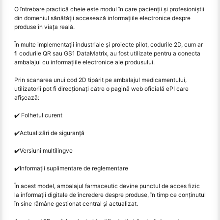
O întrebare practică cheie este modul în care pacienții și profesioniștii
din domeniul sănătății accesează informațiile electronice despre
produse în viața reală.
În multe implementații industriale și proiecte pilot, codurile 2D, cum ar
fi codurile QR sau GS1 DataMatrix, au fost utilizate pentru a conecta
ambalajul cu informațiile electronice ale produsului.
Prin scanarea unui cod 2D tipărit pe ambalajul medicamentului,
utilizatorii pot fi direcționați către o pagină web oficială ePI care
afișează:
✔️ Folhetul curent
✔️
Actualizări de siguranță
✔️
Versiuni multilingve
✔️
Informații suplimentare de reglementare
În acest model, ambalajul farmaceutic devine punctul de acces fizic
la informații digitale de încredere despre produse, în timp ce conținutul
în sine rămâne gestionat central și actualizat.