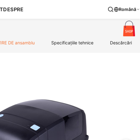
T
DESPRE
Română
IRE DE ansamblu
Specificațiile tehnice
Descărcări