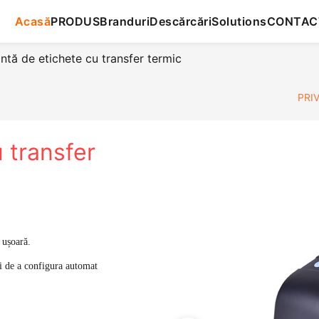
Acasă
PRODUS
Branduri
Descărcări
Solutions
CONTAC
ntă de etichete cu transfer termic
PRIV
 transfer
 ușoară.
şi de a configura automat