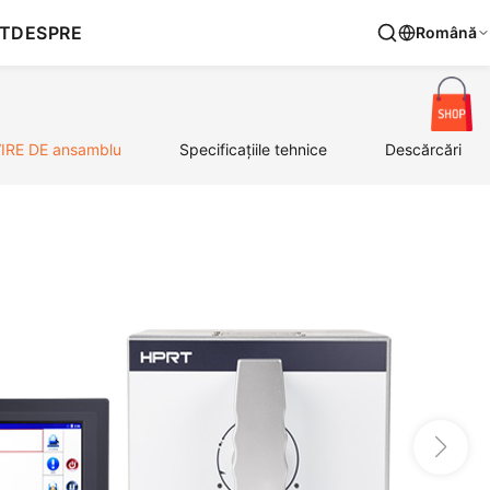
T
DESPRE
Română
IRE DE ansamblu
Specificațiile tehnice
Descărcări