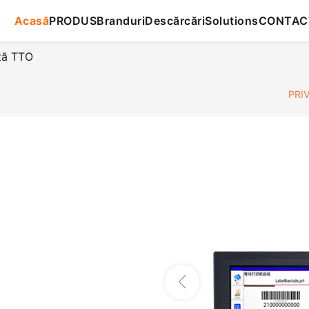
Acasă
PRODUS
Branduri
Descărcări
Solutions
CONTAC
tă TTO
PRIV