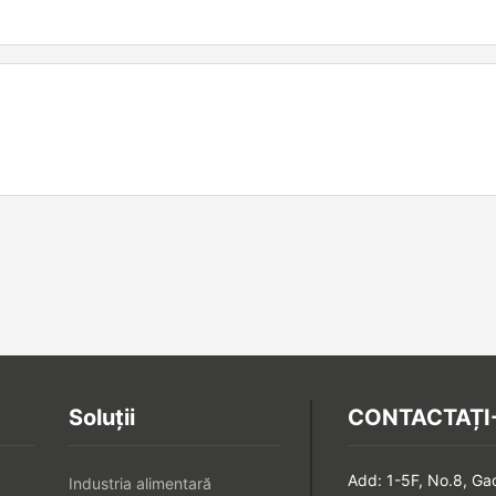
Soluții
CONTACTAȚI
Add: 1-5F, No.8, Ga
Industria alimentară