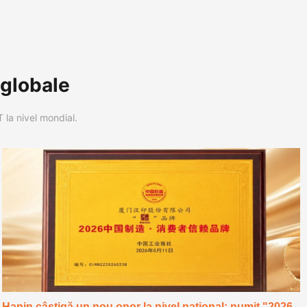
 globale
 la nivel mondial.
Hanin câștigă un nou onor la nivel național: numit "2026