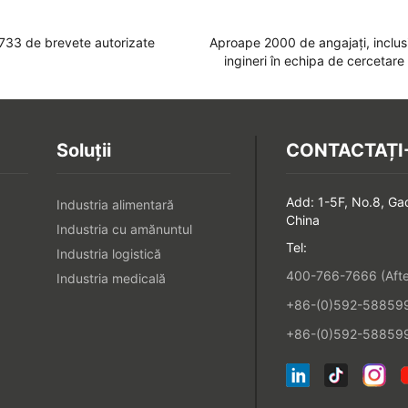
733 de brevete autorizate
Aproape 2000 de angajați, inclu
ingineri în echipa de cercetare 
Soluții
CONTACTAȚI
Add: 1-5F, No.8, Ga
Industria alimentară
China
Industria cu amănuntul
Tel:
Industria logistică
400-766-7666 (After
Industria medicală
+86-(0)592-5885993
+86-(0)592-588599