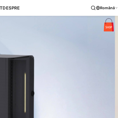
T
DESPRE
Română