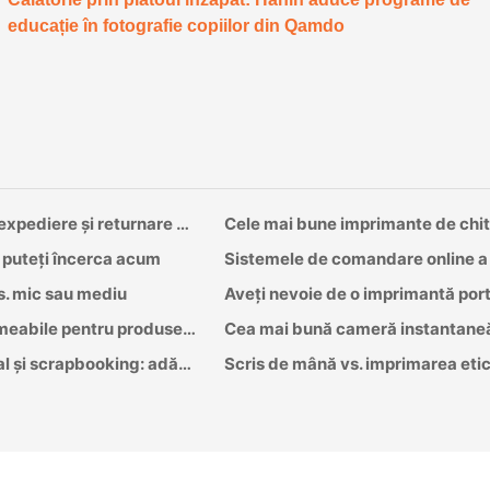
educație în fotografie copiilor din Qamdo
UPS imprimă etichete? Ghid complet pentru etichetele de expediere și returnare UPS
e puteți încerca acum
s. mic sau mediu
Pot imprimantele de etichete termice face etichete impermeabile pentru produsele de afaceri mici?
Cel mai bun producător de etichete de culoare pentru jurnal și scrapbooking: adăugați mai multe culori la fiecare pagină