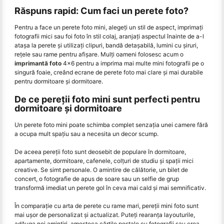
Răspuns rapid: Cum faci un perete foto?
Pentru a face un perete foto mini, alegeți un stil de aspect, imprimați
fotografii mici sau foi foto în stil colaj, aranjați aspectul înainte de a-l
atașa la perete și utilizați clipuri, bandă detașabilă, lumini cu șiruri,
rețele sau rame pentru afișare. Mulți oameni folosesc acum o
imprimantă foto
4x6 pentru a imprima mai multe mini fotografii pe o
singură foaie, creând ecrane de perete foto mai clare și mai durabile
pentru dormitoare și dormitoare.
De ce pereții foto mini sunt perfecti pentru
dormitoare și dormitoare
Un perete foto mini poate schimba complet senzația unei camere fără
a ocupa mult spațiu sau a necesita un decor scump.
De aceea pereții foto sunt deosebit de populare în dormitoare,
apartamente, dormitoare, cafenele, colțuri de studiu și spații mici
creative. Se simt personale. O amintire de călătorie, un bilet de
concert, o fotografie de apus de soare sau un selfie de grup
transformă imediat un perete gol în ceva mai cald și mai semnificativ.
În comparație cu arta de perete cu rame mari, pereții mini foto sunt
mai ușor de personalizat și actualizat. Puteți rearanța layouturile,
adăuga noi amintiri, amesteca cărțile poștale cu fotografii sau crea