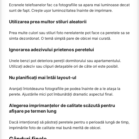
Ecranele telefoanelor fac ca fotografiile sa apara mai luminoase decat
sunt de fapt. Crește ușor luminozitatea înainte de imprimare.
Utilizarea prea multor stiluri aleatorii
Prea multe culori sau stiluri foto nerelatente pot face ca peretele sa se
simta dezordonat. O temă simplă pare de obicei mai curată.
Ignorarea adezivului prietenos peretelui
Unele benzi pot deteriora pereții dormitorului sau apartamentului.
Utilizați adeziv sau clipuri detașabile ori de câte ori este posibil.
Nu planificați mai întâi layout-ul
Aranjați întotdeauna fotografiile pe podea înainte de a le atașa la
perete. Ajustările mici pot îmbunătăți dramatic aspectul final.
Alegerea imprimanțelor de calitate scăzută pentru
afișare pe termen lung
Dacă intenționați să păstrați peretele pentru o perioadă lungă de timp,
imprimările foto de calitate mai bună merită de obicei.
Gânduri finale