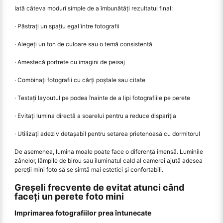
Iată câteva moduri simple de a îmbunătăți rezultatul final:
· Păstrați un spațiu egal între fotografii
· Alegeți un ton de culoare sau o temă consistentă
· Amestecă portrete cu imagini de peisaj
· Combinați fotografii cu cărți poștale sau citate
· Testați layoutul pe podea înainte de a lipi fotografiile pe perete
· Evitați lumina directă a soarelui pentru a reduce dispariția
· Utilizați adeziv detașabil pentru setarea prietenoasă cu dormitorul
De asemenea, lumina moale poate face o diferență imensă. Luminile
zânelor, lămpile de birou sau iluminatul cald al camerei ajută adesea
pereții mini foto să se simtă mai estetici și confortabili.
Greșeli frecvente de evitat atunci când
faceți un perete foto mini
Imprimarea fotografiilor prea întunecate