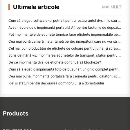
Ultimele articole
MAI MULT
Cum să alegeți software-ul potrivit pentru restaurantul dvs. mic sau mediu
Aveți nevoie de o imprimantă portabilă A4 pentru facturile de depozit? Ce funcționează de fapt
Pot imprimantele de etichete termice face etichete impermeabile pentru produsele de afaceri mici?
Cea mai bună cameră instantaneă pentru începătorii care nu vor să irosească hârtia
Cel mai bun producător de etichete de culoare pentru jurnal și scrapbooking: adăugați mai multe culori la fiecare pagină
Scris de mână vs. imprimarea etichetelor de transport: sfaturi pentru întreprinderile mici în 2026
De ce imprimanta dvs. de etichete continuă să blocheze?
Cum să alegeți o imprimantă foto de buzunar: un ghid complet pentru utilizatorii de jurnal, călătorii și iPhone
Cea mai bună imprimantă portabilă fără cerneală pentru călătorii, școală și lucru mobil: Hanin MT620 Pro Review
Idei și sfaturi pentru decorarea dormitorului și a dormitorului
Products