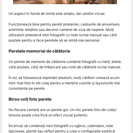
Un aspect în formă de inimă este simplu, dar uimitor vizual.
Funcționează bine pentru pereții prieteniei, cadourile de aniversare,
amintirile relațiilor sau decorul camerei de ziua de naștere. Mulți
utilizatori amestecă mini fotografii cu note scrise manual sau cărți
poștale pentru a face peretele să se simtă mai personal.
Peretele memoriei de călătorie
Un perete de memorie de călătorie combină fotografii cu hărți, bilete,
cărți poștale, cărți de îmbarcare sau note de călătorie scrise manual.
În loc să folosească imprimări aleatorii, mulți călători creează acum
mini-foai foto în stil colaj pentru a menține culorile și layouturile mai
consistente pe perete.
Birou colț foto perete
Nu fiecare cameră are un perete gol. Un mic perete foto din colțul
biroului poate crea încă un efect vizual puternic.
Încercați să combinați mini fotografii cu oglinzi, calendare, note
lipicioase, plante sau rafturi pentru a crea o configurație estetică