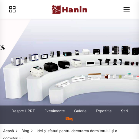
Despre HPRT
Evenimente
Galerie
Expoziţie
Știri
Blog
Acasă
Blog
Idei și sfaturi pentru decorarea dormitorului și a
dormitorului