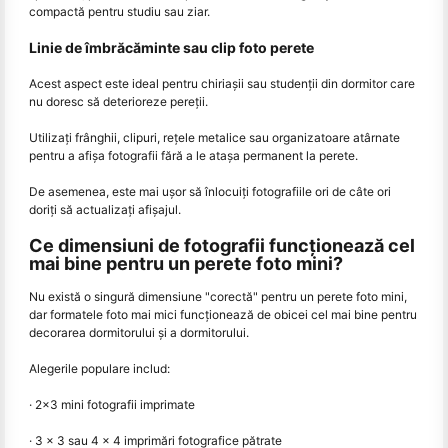
compactă pentru studiu sau ziar.
Linie de îmbrăcăminte sau clip foto perete
Acest aspect este ideal pentru chiriașii sau studenții din dormitor care
nu doresc să deterioreze pereții.
Utilizați frânghii, clipuri, rețele metalice sau organizatoare atârnate
pentru a afișa fotografii fără a le atașa permanent la perete.
De asemenea, este mai ușor să înlocuiți fotografiile ori de câte ori
doriți să actualizați afișajul.
Ce dimensiuni de fotografii funcționează cel
mai bine pentru un perete foto mini?
Nu există o singură dimensiune "corectă" pentru un perete foto mini,
dar formatele foto mai mici funcționează de obicei cel mai bine pentru
decorarea dormitorului și a dormitorului.
Alegerile populare includ:
· 2×3 mini fotografii imprimate
· 3 × 3 sau 4 × 4 imprimări fotografice pătrate