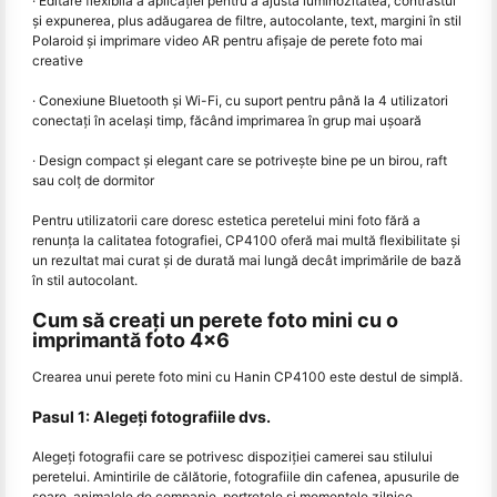
· Editare flexibilă a aplicației pentru a ajusta luminozitatea, contrastul
și expunerea, plus adăugarea de filtre, autocolante, text, margini în stil
Polaroid și imprimare video AR pentru afișaje de perete foto mai
creative
· Conexiune Bluetooth și Wi-Fi, cu suport pentru până la 4 utilizatori
conectați în același timp, făcând imprimarea în grup mai ușoară
· Design compact și elegant care se potrivește bine pe un birou, raft
sau colț de dormitor
Pentru utilizatorii care doresc estetica peretelui mini foto fără a
renunța la calitatea fotografiei, CP4100 oferă mai multă flexibilitate și
un rezultat mai curat și de durată mai lungă decât imprimările de bază
în stil autocolant.
Cum să creați un perete foto mini cu o
imprimantă foto 4x6
Crearea unui perete foto mini cu Hanin CP4100 este destul de simplă.
Pasul 1: Alegeți fotografiile dvs.
Alegeți fotografii care se potrivesc dispoziției camerei sau stilului
peretelui. Amintirile de călătorie, fotografiile din cafenea, apusurile de
soare, animalele de companie, portretele și momentele zilnice