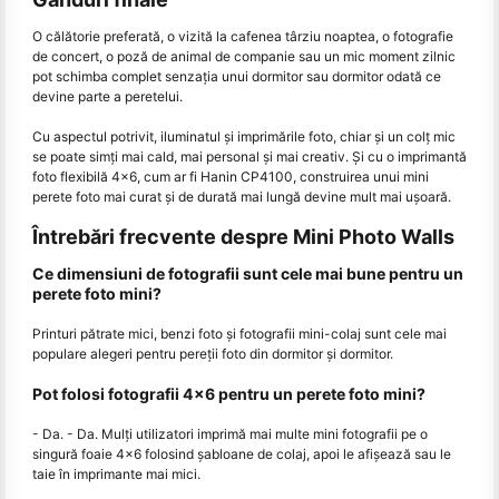
O călătorie preferată, o vizită la cafenea târziu noaptea, o fotografie
de concert, o poză de animal de companie sau un mic moment zilnic
pot schimba complet senzația unui dormitor sau dormitor odată ce
devine parte a peretelui.
Cu aspectul potrivit, iluminatul și imprimările foto, chiar și un colț mic
se poate simți mai cald, mai personal și mai creativ. Și cu o imprimantă
foto flexibilă 4x6, cum ar fi Hanin CP4100, construirea unui mini
perete foto mai curat și de durată mai lungă devine mult mai ușoară.
Întrebări frecvente despre Mini Photo Walls
Ce dimensiuni de fotografii sunt cele mai bune pentru un
perete foto mini?
Printuri pătrate mici, benzi foto și fotografii mini-colaj sunt cele mai
populare alegeri pentru pereții foto din dormitor și dormitor.
Pot folosi fotografii 4x6 pentru un perete foto mini?
- Da. - Da. Mulți utilizatori imprimă mai multe mini fotografii pe o
singură foaie 4x6 folosind șabloane de colaj, apoi le afișează sau le
taie în imprimante mai mici.