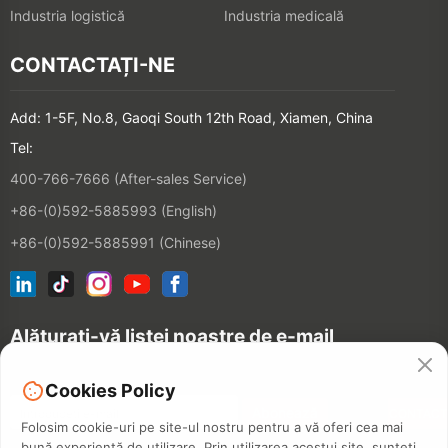
Industria logistică
Industria medicală
CONTACTAȚI-NE
Add: 1-5F, No.8, Gaoqi South 12th Road, Xiamen, China
Tel:
400-766-7666 (After-sales Service)
+86-(0)592-5885993 (English)
+86-(0)592-5885991 (Chinese)
Alăturați-vă listei noastre de e-mail
Cookies Policy
CONTACT
Folosim cookie-uri pe site-ul nostru pentru a vă oferi cea mai
bună experiență de utilizare. Prin utilizarea acestui site, sunteți