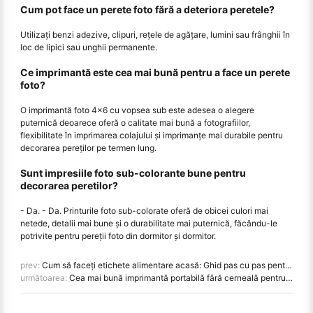
Cum pot face un perete foto fără a deteriora peretele?
Utilizați benzi adezive, clipuri, rețele de agățare, lumini sau frânghii în
loc de lipici sau unghii permanente.
Ce imprimantă este cea mai bună pentru a face un perete
foto?
O imprimantă foto 4x6 cu vopsea sub este adesea o alegere
puternică deoarece oferă o calitate mai bună a fotografiilor,
flexibilitate în imprimarea colajului și imprimanțe mai durabile pentru
decorarea pereților pe termen lung.
Sunt impresiile foto sub-colorante bune pentru
decorarea peretilor?
- Da. - Da. Printurile foto sub-colorate oferă de obicei culori mai
netede, detalii mai bune și o durabilitate mai puternică, făcându-le
potrivite pentru pereții foto din dormitor și dormitor.
prev:
Cum să faceți etichete alimentare acasă: Ghid pas cu pas pentru întreprinderile mici de alimentare
următoarea:
Cea mai bună imprimantă portabilă fără cerneală pentru călătorii, școală și lucru mobil: Hanin MT620 Pro Review